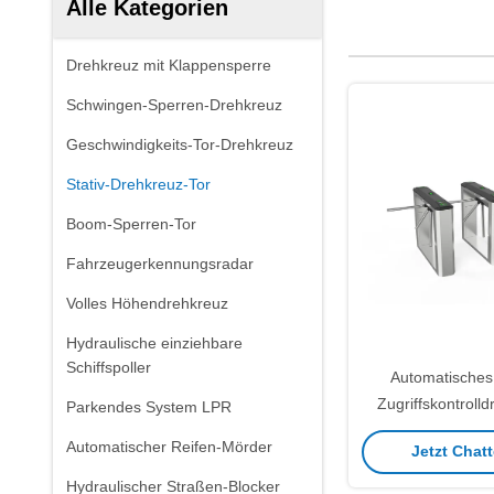
Alle Kategorien
Drehkreuz mit Klappensperre
Schwingen-Sperren-Drehkreuz
Geschwindigkeits-Tor-Drehkreuz
Stativ-Drehkreuz-Tor
Boom-Sperren-Tor
Fahrzeugerkennungsradar
Volles Höhendrehkreuz
Hydraulische einziehbare
Schiffspoller
Automatisches 
Zugriffskontroll
Parkendes System LPR
Stativ-Drehkreuz-
Automatischer Reifen-Mörder
Jetzt Chatt
für Ein
Hydraulischer Straßen-Blocker