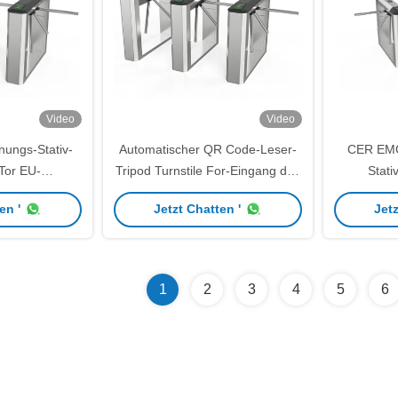
Video
Video
nungs-Stativ-
Automatischer QR Code-Leser-
CER EMC
Tor EU-
Tripod Turnstile For-Eingang des
Stati
reuz-Tür-
hohe Sicherheits-Drehkreuz-Tor-
Fußgängerz
en '
Jetzt Chatten '
Jetz
ntrolle
RFID
1
2
3
4
5
6