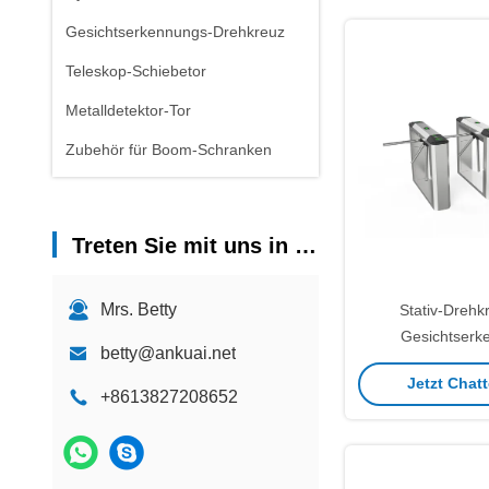
Gesichtserkennungs-Drehkreuz
Teleskop-Schiebetor
Metalldetektor-Tor
Zubehör für Boom-Schranken
Treten Sie mit uns in Verbindung
Mrs. Betty
Stativ-Drehk
Gesichtserk
betty@ankuai.net
Zugriffskontro
Jetzt Chatt
Standard
+8613827208652