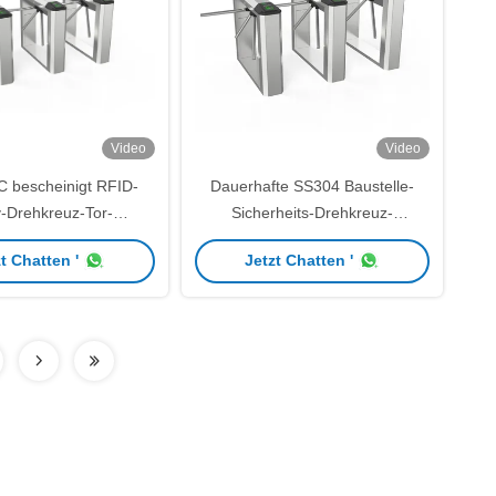
Video
Video
 bescheinigt RFID-
Dauerhafte SS304 Baustelle-
v-Drehkreuz-Tor-
Sicherheits-Drehkreuz-
ugriffskontrolldrehkreuz
automatischer Stativ-Drehkreuz
t Chatten '
Jetzt Chatten '
IC-Kartenleser