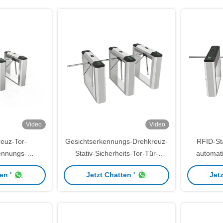
Video
Video
reuz-Tor-
Gesichtserkennungs-Drehkreuz-
RFID-St
ennungs-
Stativ-Sicherheits-Tor-Tür-
automati
lle Europas
Zugriffskontrollsystem
Syst
en '
Jetzt Chatten '
Jetz
-Jual