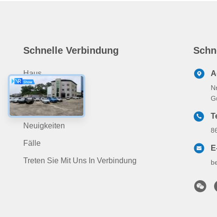
Schnelle Verbindung
Schn
Haus
A
N
Produits
G
Über Uns
T
Neuigkeiten
8
Fälle
E
Treten Sie Mit Uns In Verbindung
b