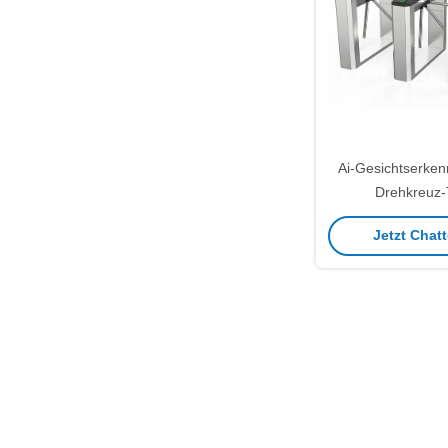
Ai-Gesichtserken
Drehkreuz-
Standarddrehk
Jetzt Chatt
Zugriffsko