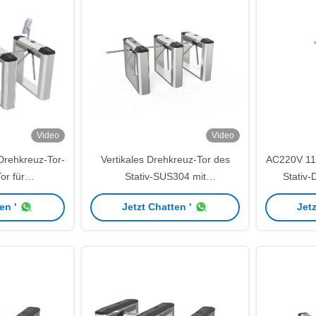
Video
Video
-Drehkreuz-Tor-
Vertikales Drehkreuz-Tor des
AC220V 11
or für
Stativ-SUS304 mit
Stativ-
gspark
Gesichtserkennung
Zugriffs
en '
Jetzt Chatten '
Jetz