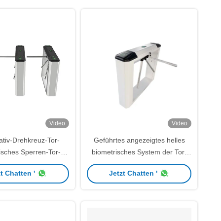
Video
Video
ativ-Drehkreuz-Tor-
Geführtes angezeigtes helles
sches Sperren-Tor-
biometrisches System der Tor-
em für Turnhalle
Eintritts-biometrischen
t Chatten '
Jetzt Chatten '
Zugangskontrolle