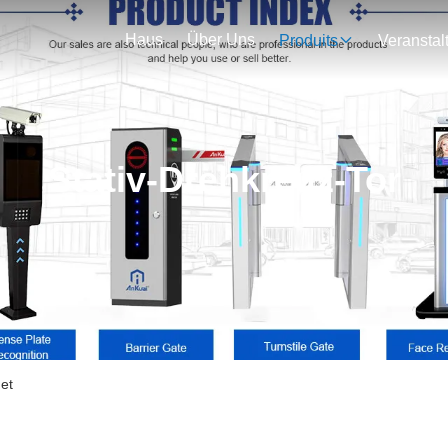
Haus
Über Uns
Produits
Stativ-Drehkreuz-Tor
net