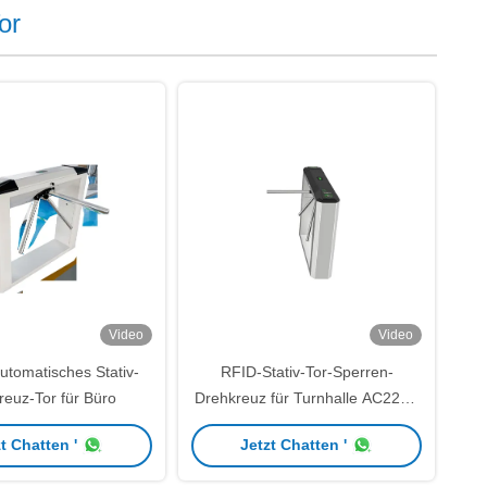
or
Video
Video
tomatisches Stativ-
RFID-Stativ-Tor-Sperren-
reuz-Tor für Büro
Drehkreuz für Turnhalle AC220V
50HZ
t Chatten '
Jetzt Chatten '