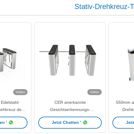
Stativ-Drehkreuz-T
Video
Video
Edelstahl-
CER anerkannte
550mm au
drehkreuz des
Gesichtserkennungs-
Drehk
Flugsteig-304
Zugriffskontrollstativ-Drehkreuz
en '
Jetzt Chatten '
Jetz
gang
IC-Karten-Schlag-Maschine