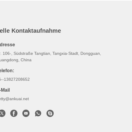
elle Kontaktaufnahme
dresse
r. 106-, Südstraße Tangtian, Tangxia-Stadt, Dongguan,
uangdong, China
elefon:
6--13827208652
-Mail
etty@ankuai.net