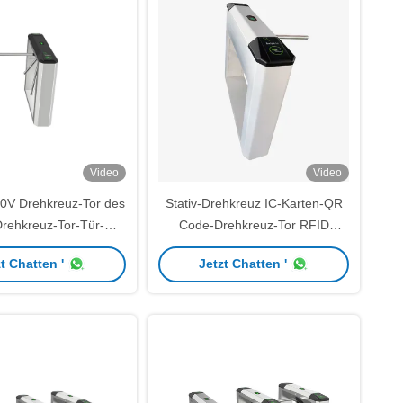
Video
Video
0V Drehkreuz-Tor des
Stativ-Drehkreuz IC-Karten-QR
Drehkreuz-Tor-Tür-
Code-Drehkreuz-Tor RFID
kontrollsystem-RFID
magnetisches für
t Chatten '
Jetzt Chatten '
Zugriffskontrolle