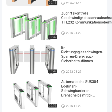
Schwingen-Sperren-Drehkreuz
00:15
2026-01-16
Zugriffskontrolle
Geschwindigkeitsschraubschr
TTL232 Kommunikationsoberfl
Geschwindigkeits-Tor-Drehkreuz
2026-04-20
00:42
Bi-
Richtungsglasschwingen-
Sperren-Drehkreuz-
Sicherheits-dünnes
Gesichtserkennungs-Tor
Schwingen-Sperren-Drehkreuz
00:49
2023-03-27
Automatische SUS304
Edelstahl-
Schwingbarrieren-
Drehscheibe mit bi-
direktionalem Armdrehen
und Anti-Tailgating-
Schwingen-Sperren-Drehkreuz
00:33
2025-12-23
Zugriffskontrolle