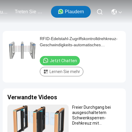
Treten Sie Mit Uns In Verbindung
Plaudern
Veranstaltungen
RFID-Edelstahl-Zugriffskontrolldrehkreuz-
Geschwindigkeits-automatisches
Sicherheitsbarriere-System-Tor
Jetzt Chatten
Lernen Sie mehr
Verwandte Videos
Freier Durchgang bei
ausgeschaltetem
Schwenksperren-
Drehkreuz mit
Temperatur