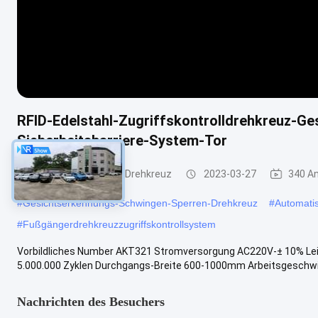
RFID-Edelstahl-Zugriffskontrolldrehkreuz-G
Sicherheitsbarriere-System-Tor
Schwingen-Sperren-Drehkreuz
2023-03-27
340 A
#
Gesichtserkennungs-Schwingen-Sperren-Drehkreuz
#
Automati
#
Fußgängerdrehkreuzzugriffskontrollsystem
Vorbildliches Number AKT321 Stromversorgung AC220V-± 10% 
5.000.000 Zyklen Durchgangs-Breite 600-1000mm Arbeitsgeschwin
Nachrichten des Besuchers