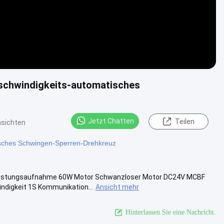
eschwindigkeits-automatisches
Jetzt Chatten
Teilen
nsichten
sches Schwingen-Sperren-Drehkreuz
Leistungsaufnahme 60W Motor Schwanzloser Motor DC24V MCBF
digkeit 1S Kommunikation...
Ansicht mehr
Hinterlassen Sie eine Nachricht.