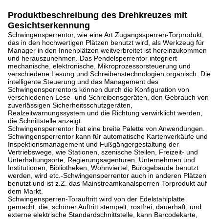
Produktbeschreibung
des Drehkreuzes mit
Gesichtserkennung
Schwingensperrentor, wie eine Art Zugangssperren-Torprodukt,
das in den hochwertigen Plätzen benutzt wird, als Werkzeug für
Manager in den Innenplätzen weitverbreitet ist hereinzukommen
und herauszunehmen. Das Pendelsperrentor integriert
mechanische, elektronische, Mikroprozessorsteuerung und
verschiedene Lesung und Schreibenstechnologien organisch. Die
intelligente Steuerung und das Management des
Schwingensperrentors können durch die Konfiguration von
verschiedenen Lese- und Schreibensgeräten, den Gebrauch von
zuverlässigen Sicherheitsschutzgeräten,
Realzeitwarnungssystem und die Richtung verwirklicht werden,
die Schnittstelle anzeigt.
Schwingensperrentor hat eine breite Palette von Anwendungen.
Schwingensperrentor kann für automatische Kartenverkäufe und
Inspektionsmanagement und Fußgängergestaltung der
Vertriebswege, wie Stationen, szenische Stellen, Freizeit- und
Unterhaltungsorte, Regierungsagenturen, Unternehmen und
Institutionen, Bibliotheken, Wohnviertel, Bürogebäude benutzt
werden, wird etc.-Schwingensperrentor auch in anderen Plätzen
benutzt und ist z.Z. das Mainstreamkanalsperren-Torprodukt auf
dem Markt.
Schwingensperren-Torauftritt wird von der Edelstahlplatte
gemacht, die, schöner Auftritt stempelt, rostfrei, dauerhaft, und
externe elektrische Standardschnittstelle, kann Barcodekarte,