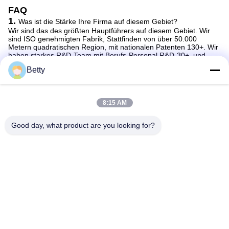
FAQ
1.
Was ist die Stärke Ihre Firma auf diesem Gebiet?
Wir sind das des größten Hauptführers auf diesem Gebiet. Wir
sind ISO genehmigten Fabrik, Stattfinden von über 50.000
Metern quadratischen Region, mit nationalen Patenten 130+. Wir
haben starkes R&D-Team mit Berufs-Personal R&D-30+, und
über 300 gut ausgebildet bauen Arbeitskräfte zusammen. Bis jetzt
Betty
haben wir 76 Verteiler und Mehrfachverbindungsstelle schlürfen
Firmen in China und mehr als 50 Verteiler alle auf der ganzen
Welt.
2. Wie garantieren Sie Ihrer Qualität des Produktes/der
8:15 AM
Qualitätskontrolle?
Wir haben ISO9001 und CER-Zertifikat unter unseren Produkten,
alle Details kann in unserer Website gefunden werden. Wir legen
Good day, what product are you looking for?
fest, um das Beste zur Verfügung zu stellen
Produktqualität möglich zu unseren Kunden.
3. Erbringen Sie Soem-Dienstleistung?
Ja können wir Soem-Dienstleistungen anbieten, wie folgt:
1) können wir Sperrentor entsprechend Ihrem Bedarf besonders
anfertigen.
2) können wir Ihr Logo auf Sperrentor drucken und fertigen das
Kleinkastenverpacken und andere Sachen besonders an, die Sie
benötigen.
4. Vorbereitungs- und Anlaufzeit für Standardeinzelteil
1-50 Sätze: 5 Werktage; 50-100 Sätze: 7 Werktage; 100-500sets:
15 Werktage für Paket oder Logo nach Maß, 3-10 Werktage
länger