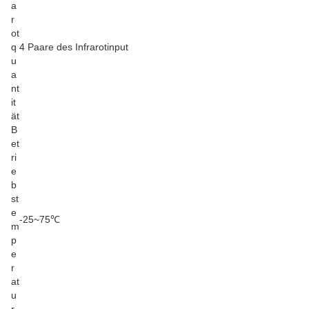
a
r
ot
q
4 Paare des Infrarotinput
u
a
nt
it
ät
B
et
ri
e
b
st
e
-25~75℃
m
p
e
r
at
u