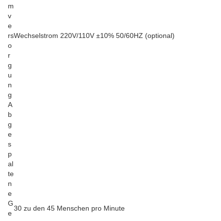
m
v
e
rs
Wechselstrom 220V/110V ±10% 50/60HZ (optional)
o
r
g
u
n
g
A
b
g
e
s
p
al
te
n
e
G
30 zu den 45 Menschen pro Minute
e