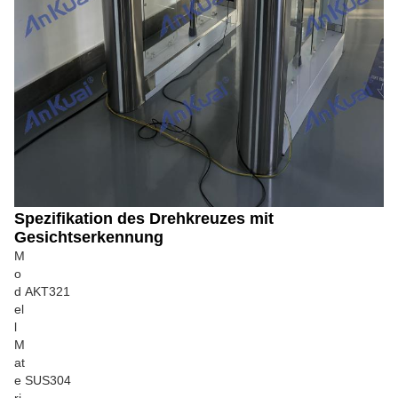
Spezifikation
des Drehkreuzes mit
Gesichtserkennung
M
o
d
AKT321
el
l
M
at
e
SUS304