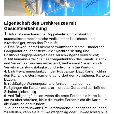
Eigenschaft
des Drehkreuzes mit
Gesichtserkennung
1.
Infrarot - mechanische Doppelantiklammernfunktion:
automatische mechanische Antiklammer ist sicherer und
zuverlässiger, wenn das Tor läuft;
2. Das Bewegungsteil nimmt schwanzlosen Motor + moderner
Gangmotor an, der effektiv die Synchronisierung und
Positionierungsgenauigkeit des Torschwingens verwirklicht;
3. Mit humanisierter Statusanzeigenfunktion das Kanalzustand-
und Verkehrsanzeichen anzeigend; Verbessern Sie erheblich
Verkehrs-Leistungsfähigkeit und erleichtern Sie Wartung;
4. Eintrittswarnungsfunktion: der Fußgänger klaut Karte nicht in
den Kanal, die Gerätwarnung auffordert den Fußgänger, Karte zu
klauen;
5. rückläufige Warnungsschalterfunktion: nachdem der
Fußgänger die Karte klaut, alarmiert das Gerät und schließt den
Schalter gleichzeitig;
6. Anti-Tailgatingfunktion: wenn die erste Person die Karte klaut,
um zu überschreiten, klaut die zweite Person nicht die Karte, um
die Warnung anzubinden;
7. Zugangsartauswahl: Um verschiedene Zugangsbedingungen
zu erfüllen, kann sie auf Zweiwegschlag oder Einwegschlag plus