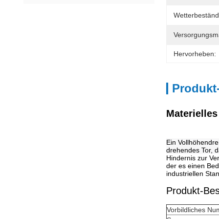
Wetterbeständi
Versorgungsmat
Hervorheben:
Produkt
Materielles
Ein Vollhöhendre
drehendes Tor, d
Hindernis zur Ver
der es einen Bed
industriellen St
Produkt-Be
Vorbildliches N