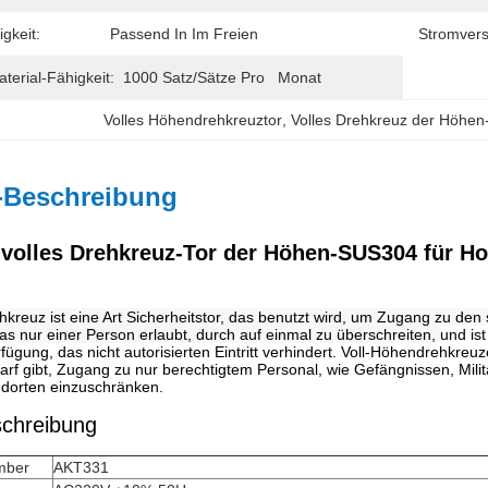
gkeit:
Passend In Im Freien
Stromver
erial-Fähigkeit:
1000 Satz/Sätze Pro   Monat
Volles Höhendrehkreuztor
, 
Volles Drehkreuz der Höhe
-Beschreibung
volles Drehkreuz-Tor der Höhen-
SUS304
für H
hkreuz ist eine Art Sicherheitstor, das benutzt wird, um Zugang zu den 
as nur einer Person erlaubt, durch auf einmal zu überschreiten, 
und is
fügung, das nicht autorisierten Eintritt verhindert. Voll-Höhendrehkre
arf gibt, Zugang zu nur berechtigtem Personal, wie Gefängnissen, Mil
andorten einzuschränken.
schreibung
umber
AKT331