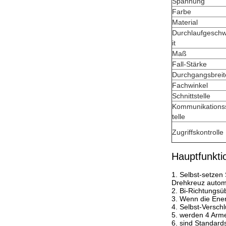
Spannung
Farbe
Material
Durchlaufgeschw
it
Maß
Fall-Stärke
Durchgangsbreit
Fachwinkel
Schnittstelle
Kommunikationss
telle
Zugriffskontrolle
Hauptfunkti
1.
Selbst-setzen 
Drehkreuz autom
2. Bi-Richtungsü
3. Wenn die Ener
4. Selbst-Versch
5. werden 4 Arm
6. sind Standard