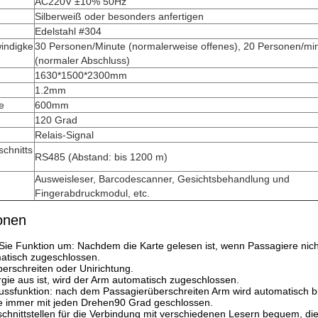
AC220V ±10% 50Hz
Silberweiß oder besonders anfertigen
Edelstahl #304
indigke
30 Personen/Minute (normalerweise offenes), 20 Personen/mi
(normaler Abschluss)
1630*1500*2300mm
1.2mm
e
600mm
120 Grad
Relais-Signal
chnitts
RS485 (Abstand: bis 1200 m)
Ausweisleser, Barcodescanner, Gesichtsbehandlung und
Fingerabdruckmodul, etc.
onen
Sie Funktion um: Nachdem die Karte gelesen ist, wenn Passagiere nicht
atisch zugeschlossen.
berschreiten oder Unirichtung.
gie aus ist, wird der Arm automatisch zugeschlossen.
lussfunktion: nach dem Passagierüberschreiten Arm wird automatisch bl
e immer mit jeden Drehen90 Grad geschlossen.
schnittstellen für die Verbindung mit verschiedenen Lesern bequem, di