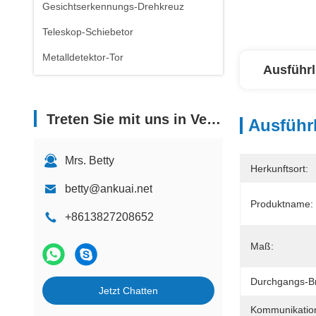
Gesichtserkennungs-Drehkreuz
Teleskop-Schiebetor
Metalldetektor-Tor
Ausführl
Treten Sie mit uns in Verbindung
Ausführl
Mrs. Betty
Herkunftsort:
betty@ankuai.net
Produktname:
+8613827208652
Maß:
Durchgangs-Br
Jetzt Chatten
Kommunikations