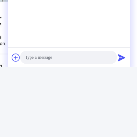
Photo
Video Call
Audio Call