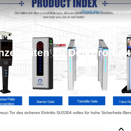
Haus
Über Uns
Produits
nzelheiten Zu Den Produk
uz-Tor des sicheren Eintritts-SUS304 volles für hohe Sicherheits-Ber