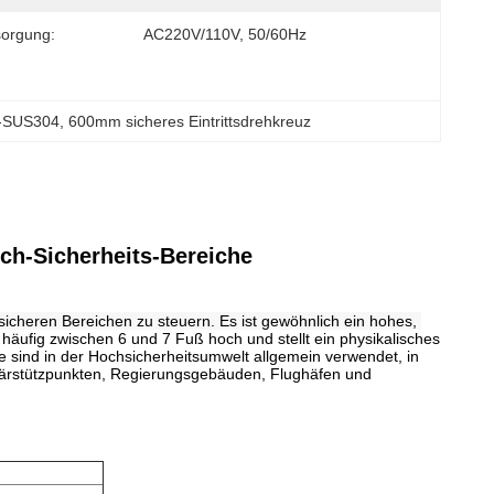
sorgung:
AC220V/110V, 50/60Hz
n-SUS304
, 
600mm sicheres Eintrittsdrehkreuz
och-Sicherheits-Bereiche
sicheren Bereichen zu steuern. Es ist gewöhnlich ein hohes, 
t häufig zwischen 6 und 7 Fuß hoch und stellt ein physikalisches
uze sind in der Hochsicherheitsumwelt allgemein verwendet, in
itärstützpunkten, Regierungsgebäuden, Flughäfen und