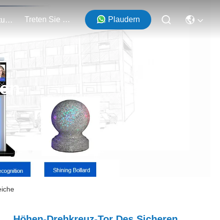
Treten Sie Mit Uns In Verbindung
Plaudern
Veranstaltungen
ten
eiche
Höhen-Drehkreuz-Tor Des Sicheren