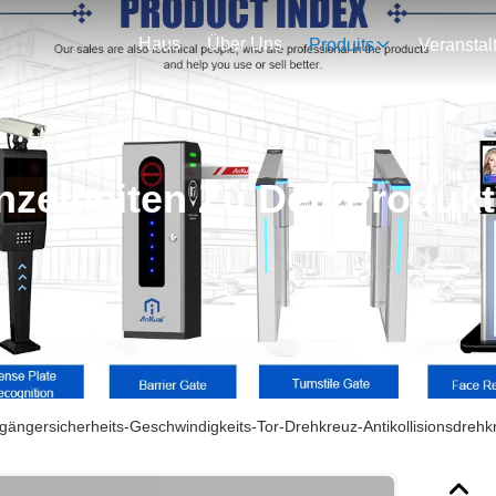
Haus
Über Uns
Produits
nzelheiten Zu Den Produk
ängersicherheits-Geschwindigkeits-Tor-Drehkreuz-Antikollisionsdrehk