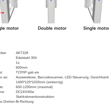
mber
AKT328
:
Edelstahl 304
1s
600mm
t:
TCP/IP gab ein
an an:
Ausweisleser, Barcodescanner, LED-Steuerung, Gesichtserk
1400*120*1020mm (einkernig)
te:
600-1200mm (maximal)
me:
DC24V/40w
Stahlrahmenkonstruktion
as Drehen:
Bi-Richtung