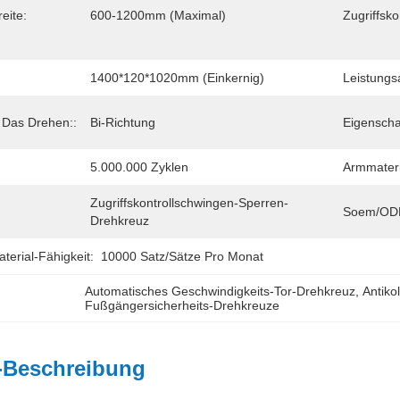
eite:
600-1200mm (maximal)
Zugriffsko
1400*120*1020mm (einkernig)
Leistungs
 Das Drehen::
Bi-Richtung
Eigenscha
5.000.000 Zyklen
Armmateri
Zugriffskontrollschwingen-Sperren-
Soem/OD
Drehkreuz
erial-Fähigkeit:
10000 Satz/Sätze Pro Monat
Automatisches Geschwindigkeits-Tor-Drehkreuz
, 
Antiko
Fußgängersicherheits-Drehkreuze
-Beschreibung