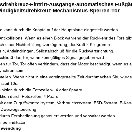
onsdrehkreuz-Eintritt-Ausgangs-automatisches Fußgä
ndigkeitsdrehkreuz-Mechanismus-Sperren-Tor
 kann durch die Knöpfe auf der Hauptplatte eingestellt werden
Antikollisions. Wenn es einen Block während der Rückkehr des Tors gib
ach einer Nichterfüllungsverzögerung, die Kraft 2 Kilogramm.
erein, Antieindringen, Selbstabschluß für die Rückwärtsrichtung.
, schließt das Tor, wenn kein gültiges Signal gegeben wird.
nen für Tor, Tor offen verhindern, dass der Motor beschädigt, wenn es
ynchron sein
tellen. Wenn nicht in eine voreingestellte Zeit durchmachen Sie, würde D
gszeit 10s.
unktion durch die Fotozellen-, 4 oder 6paare.
ktion durch Fotozellen, 4 Paare
it dem Zugriffskontrollsystem, Verbrauchssystem, ESD-System, E-Kart
r Zweiwegsteuerung
 durch Fernbedienung gesteuert werden und verwaltet werden
mpenindikator
Anwendung