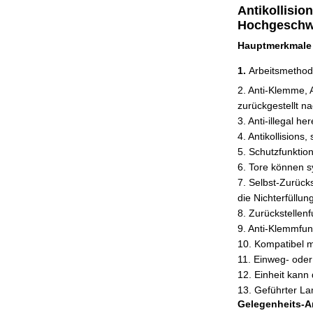
Antikollisi
Hochgeschwi
Hauptmerkmale
1.
Arbeitsmethode
2. Anti-Klemme, 
zurückgestellt n
3. Anti-illegal h
4. Antikollisions
5. Schutzfunktio
6. Tore können s
7. Selbst-Zurücks
die Nichterfüllun
8. Zurückstellenf
9. Anti-Klemmfun
10. Kompatibel m
11. Einweg- ode
12. Einheit kann
13. Geführter La
Gelegenheits-