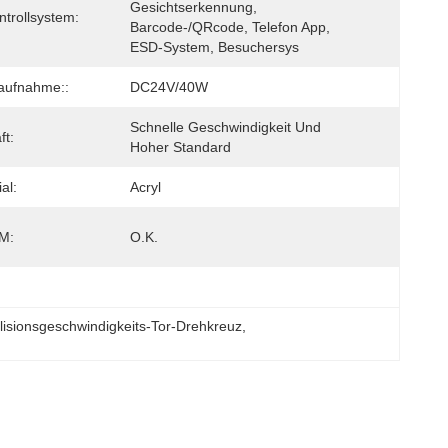
Gesichtserkennung, 
ntrollsystem:
Barcode-/QRcode, Telefon App, 
ESD-System, Besuchersys
aufnahme::
DC24V/40W
Schnelle Geschwindigkeit Und 
ft:
Hoher Standard
al:
Acryl
M:
O.K.
llisionsgeschwindigkeits-Tor-Drehkreuz
, 