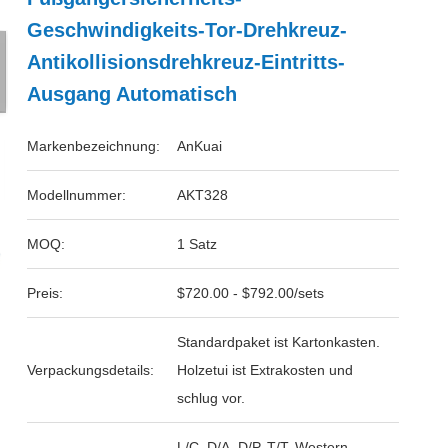
Geschwindigkeits-Tor-Drehkreuz-
Antikollisionsdrehkreuz-Eintritts-
Ausgang Automatisch
Markenbezeichnung:
AnKuai
Modellnummer:
AKT328
MOQ:
1 Satz
Preis:
$720.00 - $792.00/sets
Standardpaket ist Kartonkasten.
Verpackungsdetails:
Holzetui ist Extrakosten und
schlug vor.
L/C, D/A, D/P, T/T, Western