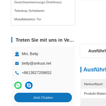
Gesichtserkennungs-Drehkreuz
Teleskop-Schiebetor
Metalldetektor-Tor
Treten Sie mit uns in Verbindung
Ausführl
Mrs. Betty
betty@ankuai.net
Ausführl
+8613827208652
Herkunftsort:
Produkt-Materi
Jetzt Chatten