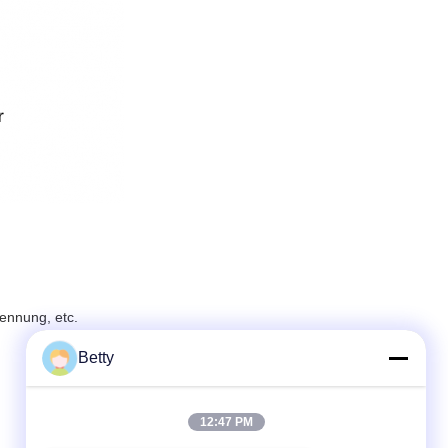
ennung, etc.
Betty
12:47 PM