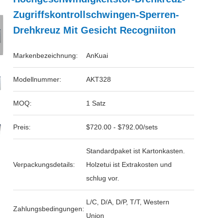
Zugriffskontrollschwingen-Sperren-
Drehkreuz Mit Gesicht Recogniiton
Markenbezeichnung:
AnKuai
Modellnummer:
AKT328
MOQ:
1 Satz
Preis:
$720.00 - $792.00/sets
Standardpaket ist Kartonkasten.
Verpackungsdetails:
Holzetui ist Extrakosten und
schlug vor.
L/C, D/A, D/P, T/T, Western
Zahlungsbedingungen:
Union