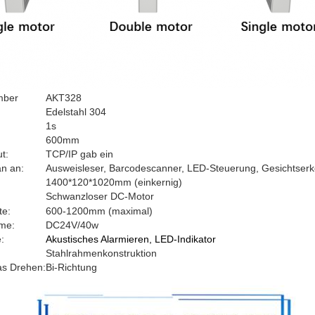
mber
AKT328
:
Edelstahl 304
1s
600mm
t:
TCP/IP gab ein
an an:
Ausweisleser, Barcodescanner, LED-Steuerung, Gesichtserk
1400*120*1020mm (einkernig)
Schwanzloser DC-Motor
te:
600-1200mm (maximal)
me:
DC24V/40w
:
Akustisches Alarmieren, LED-Indikator
Stahlrahmenkonstruktion
as Drehen:
Bi-Richtung