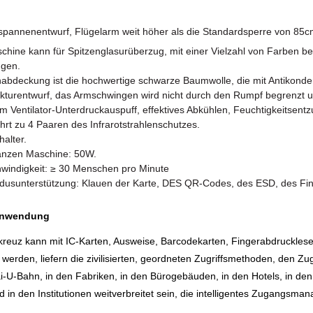
tispannenentwurf, Flügelarm weit höher als die Standardsperre von 85c
chine kann für Spitzenglasurüberzug, mit einer Vielzahl von Farben b
gen.
abdeckung ist die hochwertige schwarze Baumwolle, die mit Antikonden
rukturentwurf, das Armschwingen wird nicht durch den Rumpf begrenzt 
 Ventilator-Unterdruckauspuff, effektives Abkühlen, Feuchtigkeitsentzu
ührt zu 4 Paaren des Infrarotstrahlenschutzes.
halter.
ganzen Maschine: 50W.
windigkeit: ≥ 30 Menschen pro Minute
dusunterstützung: Klauen der Karte, DES QR-Codes, des ESD, des Fin
Anwendung
euz kann mit IC-Karten, Ausweise, Barcodekarten, Fingerabdrucklesek
 werden, liefern die zivilisierten, geordneten Zugriffsmethoden, den Z
Kai-U-Bahn, in den Fabriken, in den Bürogebäuden, in den Hotels, in den
in den Institutionen weitverbreitet sein, die intelligentes Zugangsma