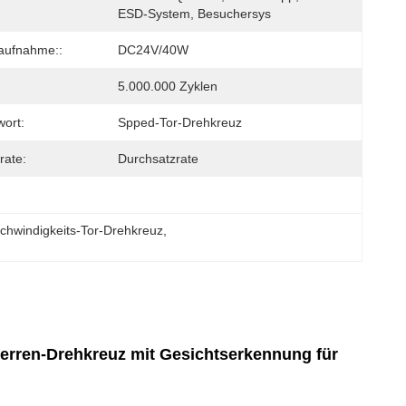
ESD-System, Besuchersys
aufnahme::
DC24V/40W
5.000.000 Zyklen
wort:
Spped-Tor-Drehkreuz
rate:
Durchsatzrate
schwindigkeits-Tor-Drehkreuz
, 
erren-Drehkreuz mit Gesichtserkennung für