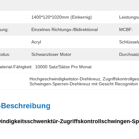
1400*120*1020mm (einkernig)
Leistungs
ung:
Einzelnes Richtungs-/bidirektional
MCBF:
Acryl
Schlüssel
odus:
Schwanzloser Motor
Durchsatz
erial-Fähigkeit:
10000 Satz/Sätze Pro Monat
Hochgeschwindigkeitstor-Drehkreuz
, 
Zugriffskontrollge
Schwingen-Sperren-Drehkreuz mit Gesicht Recogniiton
-Beschreibung
ndigkeitsschwenktür-Zugriffskontrollschwingen-Sp