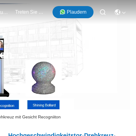
Treten Sie Mit Uns In Verbindung
Plaudern
Veranstaltungen
ten
hkreuz mit Gesicht Recogniiton
Hochgeschwindigkeitstor-Drehkreuz-