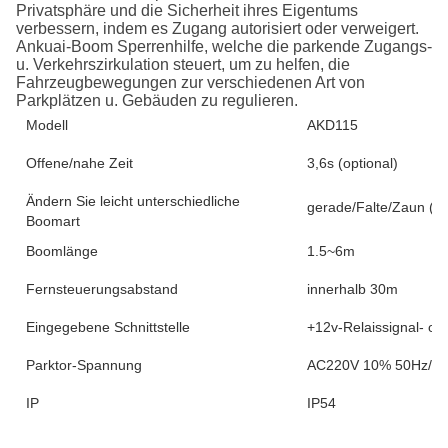
Privatsphäre und die Sicherheit ihres Eigentums
verbessern, indem es Zugang autorisiert oder verweigert.
Ankuai-Boom Sperrenhilfe, welche die parkende Zugangs-
u. Verkehrszirkulation steuert, um zu helfen, die
Fahrzeugbewegungen zur verschiedenen Art von
Parkplätzen u. Gebäuden zu regulieren.
Modell
AKD115
Offene/nahe Zeit
3,6s (optional)
Ändern Sie leicht unterschiedliche
gerade/Falte/Zaun (oh
Boomart
Boomlänge
1.5~6m
Fernsteuerungsabstand
innerhalb 30m
Eingegebene Schnittstelle
+12v-Relaissignal- o
Parktor-Spannung
AC220V 10% 50Hz/D
IP
IP54