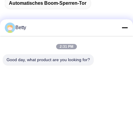
Automatisches Boom-Sperren-Tor
Betty
Schnelle Kontaktaufnahme
2:31 PM
Adresse
Good day, what product are you looking for?
Nr. 106-, Südstraße Tangtian, Tangxia-Stadt, Dongguan,
Guangdong, China
Telefon:
86--13827208652
E-Mail
betty@ankuai.net