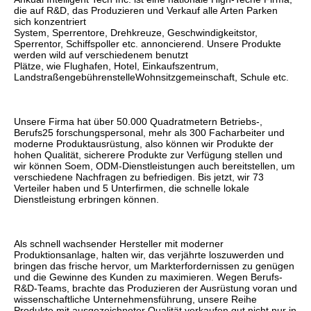
die auf R&D, das Produzieren und Verkauf alle Arten Parken 
sich konzentriert
System, Sperrentore, Drehkreuze, Geschwindigkeitstor, 
Sperrentor, Schiffspoller etc. annoncierend. Unsere Produkte 
werden wild auf verschiedenem benutzt
Plätze, wie Flughafen, Hotel, Einkaufszentrum, 
LandstraßengebührenstelleWohnsitzgemeinschaft, Schule etc.
Unsere Firma hat über 50.000 Quadratmetern Betriebs-, 
Berufs25 forschungspersonal, mehr als 300 Facharbeiter und 
moderne Produktausrüstung, also können wir Produkte der 
hohen Qualität, sicherere Produkte zur Verfügung stellen und 
wir können Soem, ODM-Dienstleistungen auch bereitstellen, um 
verschiedene Nachfragen zu befriedigen. Bis jetzt, wir 73 
Verteiler haben und 5 Unterfirmen, die schnelle lokale 
Dienstleistung erbringen können.
Als schnell wachsender Hersteller mit moderner 
Produktionsanlage, halten wir, das verjährte loszuwerden und 
bringen das frische hervor, um Markterfordernissen zu genügen 
und die Gewinne des Kunden zu maximieren. Wegen Berufs-
R&D-Teams, brachte das Produzieren der Ausrüstung voran und 
wissenschaftliche Unternehmensführung, unsere Reihe 
Produkte mit ausgezeichneter Qualität verkaufen gut nicht nur in 