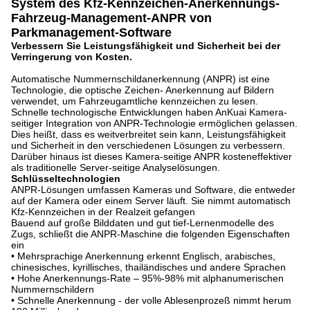
System des Kfz-Kennzeichen-Anerkennungs-
Fahrzeug-Management-ANPR von
Parkmanagement-Software
Verbessern Sie Leistungsfähigkeit und Sicherheit bei der
Verringerung von Kosten.
Automatische Nummernschildanerkennung (ANPR) ist eine
Technologie, die optische Zeichen- Anerkennung auf Bildern
verwendet, um Fahrzeugamtliche kennzeichen zu lesen.
Schnelle technologische Entwicklungen haben AnKuai Kamera-
seitiger Integration von ANPR-Technologie ermöglichen gelassen.
Dies heißt, dass es weitverbreitet sein kann, Leistungsfähigkeit
und Sicherheit in den verschiedenen Lösungen zu verbessern.
Darüber hinaus ist dieses Kamera-seitige ANPR kosteneffektiver
als traditionelle Server-seitige Analyselösungen.
Schlüsseltechnologien
ANPR-Lösungen umfassen Kameras und Software, die entweder
auf der Kamera oder einem Server läuft. Sie nimmt automatisch
Kfz-Kennzeichen in der Realzeit gefangen
Bauend auf große Bilddaten und gut tief-Lernenmodelle des
Zugs, schließt die ANPR-Maschine die folgenden Eigenschaften
ein
• Mehrsprachige Anerkennung erkennt Englisch, arabisches,
chinesisches, kyrillisches, thailändisches und andere Sprachen
• Hohe Anerkennungs-Rate – 95%-98% mit alphanumerischen
Nummernschildern
• Schnelle Anerkennung - der volle Ablesenprozeß nimmt herum