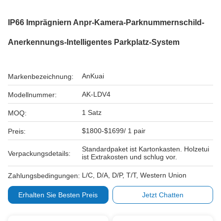
IP66 Imprägniern Anpr-Kamera-Parknummernschild-
Anerkennungs-Intelligentes Parkplatz-System
AnKuai
Markenbezeichnung:
AK-LDV4
Modellnummer:
1 Satz
MOQ:
$1800-$1699/ 1 pair
Preis:
Standardpaket ist Kartonkasten. Holzetui
Verpackungsdetails:
ist Extrakosten und schlug vor.
L/C, D/A, D/P, T/T, Western Union
Zahlungsbedingungen:
Erhalten Sie Besten Preis
Jetzt Chatten