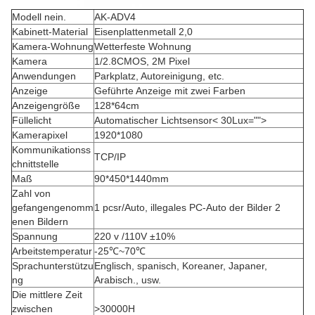
Modell nein.
AK-ADV4
Kabinett-Material
Eisenplattenmetall 2,0
Kamera-Wohnung
Wetterfeste Wohnung
Kamera
1/2.8CMOS, 2M Pixel
Anwendungen
Parkplatz, Autoreinigung, etc.
Anzeige
Geführte Anzeige mit zwei Farben
Anzeigengröße
128*64cm
Füllelicht
Automatischer Lichtsensor< 30Lux="">
Kamerapixel
1920*1080
Kommunikationss
TCP/IP
chnittstelle
Maß
90*450*1440mm
Zahl von
gefangengenomm
1 pcsr/Auto, illegales PC-Auto der Bilder 2
enen Bildern
Spannung
220 v /110V ±10%
Arbeitstemperatur
-25℃~70℃
Sprachunterstützu
Englisch, spanisch, Koreaner, Japaner,
ng
Arabisch., usw.
Die mittlere Zeit
zwischen
>30000H