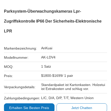
Parksystem-Überwachungskameras Lpr-
Zugriffskontrolle IP66 Der Sicherheits-Elektronische
LPR
AnKuai
Markenbezeichnung:
AK-LDV4
Modellnummer:
1 Satz
MOQ:
$1800-$1699/ 1 pair
Preis:
Standardpaket ist Kartonkasten. Holzetui
Verpackungsdetails:
ist Extrakosten und schlug vor.
L/C, D/A, D/P, T/T, Western Union
Zahlungsbedingungen:
Erhalten Sie Besten Preis
Jetzt Chatten