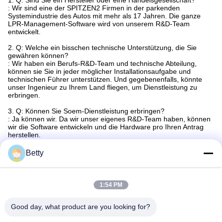
: Wir sind eine der SPITZEN2 Firmen in der parkenden
Systemindustrie des Autos mit mehr als 17 Jahren. Die ganze
LPR-Management-Software wird von unserem R&D-Team
entwickelt.
2. Q: Welche ein bisschen technische Unterstützung, die Sie
gewähren können?
: Wir haben ein Berufs-R&D-Team und technische Abteilung,
können sie Sie in jeder möglicher Installationsaufgabe und
technischen Führer unterstützen. Und gegebenenfalls, könnte
unser Ingenieur zu Ihrem Land fliegen, um Dienstleistung zu
erbringen.
3. Q: Können Sie Soem-Dienstleistung erbringen?
: Ja können wir. Da wir unser eigenes R&D-Team haben, können
wir die Software entwickeln und die Hardware pro Ihren Antrag
herstellen.
4. Das Kfz-Kennzeichen welches Landes konnte durch Ihre LPR-
Betty
Software erkannt werden?
: Bis jetzt konnte unser LPR-System die 117 Kfz-Kennzeichen der
Länder erkennen. Sie können ein Kfz-Kennzeichen-Zahlbild zu
uns zur Verfügung stellen und wir können es prüfen und das
1:54 PM
Anerkennungsergebnisvideo für Bericht dann schicken Ihnen.
Wenn Sie Fragen über unsere Produkte haben, schicken Sie mir
bitte die Untersuchung, antworte ich auf Sie ASAP.thanks!
Good day, what product are you looking for?