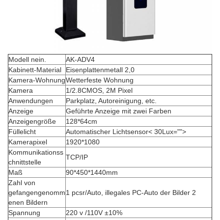
Modell nein.
AK-ADV4
Kabinett-Material
Eisenplattenmetall 2,0
Kamera-Wohnung
Wetterfeste Wohnung
Kamera
1/2.8CMOS, 2M Pixel
Anwendungen
Parkplatz, Autoreinigung, etc.
Anzeige
Geführte Anzeige mit zwei Farben
Anzeigengröße
128*64cm
Füllelicht
Automatischer Lichtsensor< 30Lux="">
Kamerapixel
1920*1080
Kommunikationss
TCP/IP
chnittstelle
Maß
90*450*1440mm
Zahl von
gefangengenomm
1 pcsr/Auto, illegales PC-Auto der Bilder 2
enen Bildern
Spannung
220 v /110V ±10%