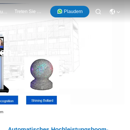
Treten Sie Mit Uns In Verbindung
Plaudern
Veranstaltungen
ten
em
Automatisches Hochleistungsboom-