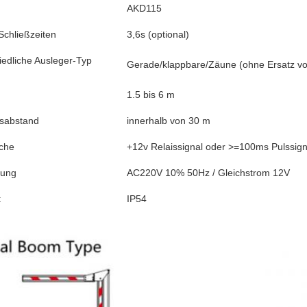
AKD115
Schließzeiten
3,6s (optional)
iedliche Ausleger-Typ
Gerade/klappbare/Zäune (ohne Ersatz vo
1.5 bis 6 m
sabstand
innerhalb von 30 m
che
+12v Relaissignal oder >=100ms Pulssign
nung
AC220V 10% 50Hz / Gleichstrom 12V
t
IP54