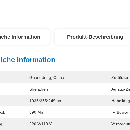
iche Information
Produkt-Beschreibung
iche Information
Guangdong, China
Zertifizier
Shenzhen
Aufzug-Ze
1035*355*249mm
Hebelläng
el:
890 Mm
IP-Bewert
g:
220 V/110 V
Versorgun