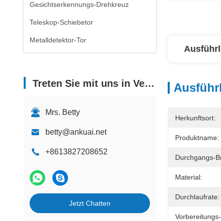
Gesichtserkennungs-Drehkreuz
Teleskop-Schiebetor
Metalldetektor-Tor
Ausführl
Treten Sie mit uns in Verbindung
Ausführl
Mrs. Betty
Herkunftsort:
betty@ankuai.net
Produktname:
+8613827208652
Durchgangs-Br
Material:
Durchlaufrate:
Jetzt Chatten
Vorbereitungs-