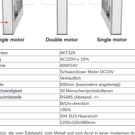
umber
AKT326
g
AC220V-± 10%
hme
40W/24V
Schwanzloser Motor DC24V
Verkäuflich
te
600mm (besonders angefertigt)
hwindigkeit
30 Menschen/protokollieren
hnittstelle
RS485 (Abstand:
<>
Bi/Uni-direction
<95%
304 SUS Haarstrich
1200x150x980mm
r, die vom Edelstahl, vom Metall und vom Acryl in einer modernen Art