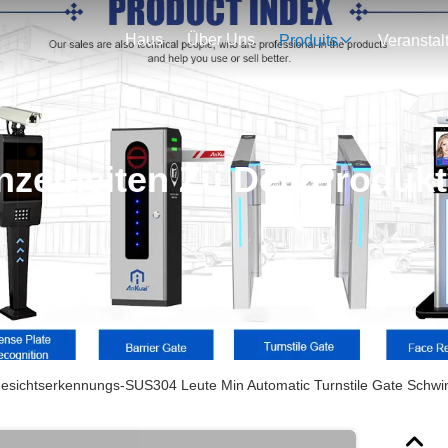
Haus
Über Uns
Produits
nzelheiten Zu Den Produk
esichtserkennungs-SUS304 Leute Min Automatic Turnstile Gate Schw