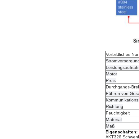
Vorbildliches N
Stromversorgun
Leistungsaufna
Motor
Preis
Durchgangs-Brei
Führen von Gesc
Kommunikationssc
Richtung
Feuchtigkeit
Material
Maß
Eigenschaften:
AKT326 Schwenktü