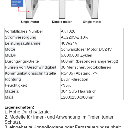
Vorbildliches Number
AKT326
Stromversorgung
AC220V-± 10%
Leistungsaufnahme
40W/24V
Motor
Schwanzloser Motor DC24V
MCBF
5.000.000 Zyklen
Durchgangs-Breite
600mm (besonders angefertigt)
Führen von Geschwindigkeit
30 Menschen/protokollieren
Kommunikationsschnittstelle
RS485 (Abstand:
<>
Richtung
Bi/Uni-direction
Feuchtigkeit
<95%
Material
304 SUS Haarstrich
Maß
1200x150x980mm
Eigenschaften:
Hohe Durchsatzrate.
1.
2. Modelle für Innen- und Anwendung im Freien (unter
Schutz).
3. eingebaute Kontrollorgane oder Fernsteuerungseinheit