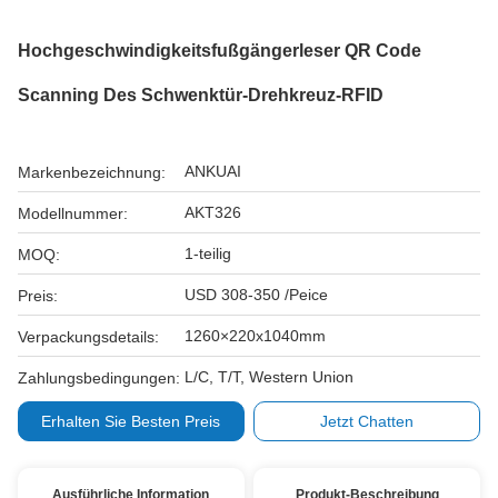
Hochgeschwindigkeitsfußgängerleser QR Code
Scanning Des Schwenktür-Drehkreuz-RFID
ANKUAI
Markenbezeichnung:
AKT326
Modellnummer:
1-teilig
MOQ:
USD 308-350 /Peice
Preis:
1260×220x1040mm
Verpackungsdetails:
L/C, T/T, Western Union
Zahlungsbedingungen:
Erhalten Sie Besten Preis
Jetzt Chatten
Ausführliche Information
Produkt-Beschreibung