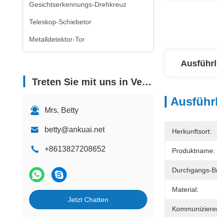
Gesichtserkennungs-Drehkreuz
Teleskop-Schiebetor
Metalldetektor-Tor
Ausführl
Treten Sie mit uns in Verbindung
Ausführl
Mrs. Betty
betty@ankuai.net
Herkunftsort:
+8613827208652
Produktname:
Durchgangs-Br
Material:
Jetzt Chatten
Kommuniziere