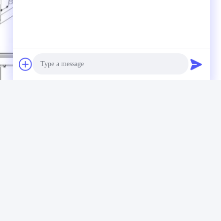
Photo
Video Call
Audio Call