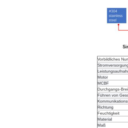
Vorbildliches N
Stromversorgun
Leistungsaufna
Motor
MCBF
Durchgangs-Brei
Führen von Gesc
Kommunikationssc
Richtung
Feuchtigkeit
Material
Maß