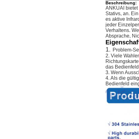
Beschreibung:
ANKUAI bietet
Stativs, an. E
es aktive Infr
jeder Einzelper
Verhaltens. We
Absprache, Nich
Eigenschaf
1.
Problem-Sel
2. Viele Wahle
Richtungskarte
das Bedienfeld
3. Wenn Aussch
4.
Als die gült
Bedienfeld ein