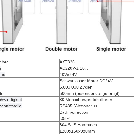
umber
AKT326
g
AC220V-± 10%
hme
40W/24V
Schwanzloser Motor DC24V
5.000.000 Zyklen
te
600mm (besonders angefertigt)
hwindigkeit
30 Menschen/protokollieren
hnittstelle
RS485 (Abstand:
<>
Bi/Uni-direction
<95%
304 SUS Haarstrich
1200x150x980mm