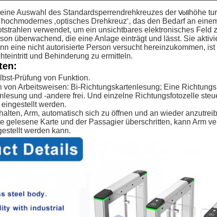
 eine Auswahl des Standardsperrendrehkreuzes der
höhe tur
Voll
in hochmodernes ‚optisches Drehkreuz‘, das den Bedarf an einem
arotstrahlen verwendet, um ein unsichtbares elektronisches Fel
son überwachend, die eine Anlage einträgt und lässt. Sie aktiv
nn eine nicht autorisierte Person versucht hereinzukommen, ist
teintritt und Behinderung zu ermitteln.
ten:
bst-Prüfung von Funktion.
n von Arbeitsweisen: Bi-Richtungskartenlesung; Eine Richtung
nlesung und -andere frei. Und einzelne Richtungsfotozelle steu
 eingestellt werden.
alten, Arm, automatisch sich zu öffnen und an wieder anzutrei
ige gelesene Karte und der Passagier überschritten, kann Arm v
gestellt werden kann.