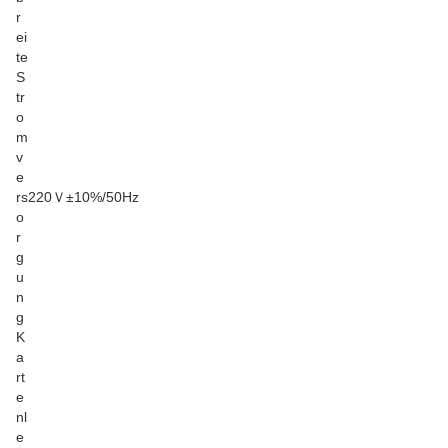
r
ei
te
S
tr
o
m
v
e
rs
220Ｖ±10%/50Hz
o
r
g
u
n
g
K
a
rt
e
nl
e