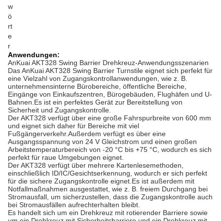
w
ö
rt
e
r
Anwendungen:
AnKuai AKT328 Swing Barrier Drehkreuz-Anwendungsszenarien