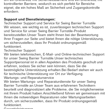
Das AnKuai AKT328 Swing Barrier Turnstile eignet sich perfekt für
eine Vielzahl von Zugangskontrollanwendungen, wie z. B.
unternehmensinterne Bürobereiche, öffentliche Bereiche,
Eingänge von Einkaufszentren, Bürogebäuden, Flughäfen und U-
Bahnen.Es ist ein perfektes Gerät zur Bereitstellung von
Sicherheit und Zugangskontrolle.
Der AKT328 verfügt über eine große Fahrspurbreite von 600 mm
und eignet sich daher für Bereiche mit viel
Fußgängerverkehr.Außerdem verfügt es über eine
Ausgangsspannung von 24 V Gleichstrom und einen großen
Arbeitstemperaturbereich von -20 °C bis +75 °C, wodurch es sich
perfekt für raue Umgebungen eignet.
Der AKT328 verfügt über mehrere Kartenlesemethoden,
einschließlich ID/IC/Gesichtserkennung, wodurch er sich perfekt
für die sichere Zugangskontrolle eignet.Es ist außerdem mit
Notfallmaßnahmen ausgestattet, wie z. B. freiem Durchgang bei
Stromausfall, um sicherzustellen, dass die Zugangskontrolle auch
bei Stromausfällen aufrechterhalten bleibt.
Es handelt sich um ein Drehkreuz mit rotierender Barriere sowie
um ein Drehkreuz mit Sicherheitsbarriere und ein Drehkreuz mit
kontrollierter Barriere, wodurch es sich perfekt für Bereiche
eignet, die ein hohes Maß an Sicherheit und Zugangskontrolle
erfordern.
Support und Dienstleistungen:
Technischer Support und Service für Swing Barrier Turnstile
Wir wissen, wie wichtig es ist, zuverlässigen technischen Support
und Service für unser Swing Barrier Turnstile-Produkt