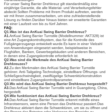
bereitzustellen.Unser Team steht Ihnen bei der Beantwortung
Ihrer Fragen zur Seite und bietet Ihnen die nötige Unterstützung,
um sicherzustellen, dass Ihr Produkt ordnungsgemäß
funktioniert.
Technischer Support
Wir bieten telefonischen, E-Mail- und Online-technischen Support
für unser Swing Barrier Turnstile.Unser technisches
Supportpersonal ist in allen Aspekten des Produkts geschult und
erfahren, sodass Sie sicher sein können, dass Sie die
bestmögliche Unterstützung erhalten.Bei Bedarf stehen wir auch
für technische Unterstützung vor Ort zur Verfügung.
Wartungs- und Reparaturservice
Wir bieten Wartungs- und Reparaturdienste für unser Swing
Barrier Turnstile an.Unser Team aus erfahrenen Technikern
beurteilt und diagnostiziert alle Probleme, die Sie möglicherweise
mit Ihrem Produkt haben.Anschließend führen wir gemeinsam mit
Ihnen die notwendigen Reparaturen oder Wartungsarbeiten
durch, um sicherzustellen, dass Ihr Produkt ordnungsgemäß
funktioniert.
Garantieleistungen
Für unser Swing Barrier Drehkreuz gilt standardmäßig eine
einjährige Garantie, die alle Material- und Verarbeitungsfehler
abdeckt.Sollten Probleme mit Ihrem Produkt auftreten, werden
wir mit Ihnen zusammenarbeiten, um eine zufriedenstellende
Lösung zu finden.Darüber hinaus bieten wir erweiterte Garantien
mit einer Laufzeit von bis zu fünf Jahren.