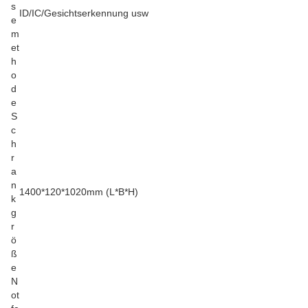
s
ID/IC/Gesichtserkennung usw
e
m
et
h
o
d
e
S
c
h
r
a
n
1400*120*1020mm (L*B*H)
k
g
r
ö
ß
e
N
ot