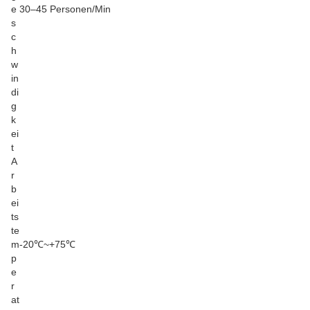
e
30–45 Personen/Min
s
c
h
w
in
di
g
k
ei
t
A
r
b
ei
ts
te
m
-20℃~+75℃
p
e
r
at