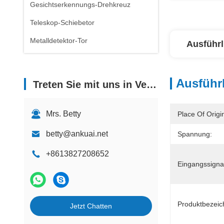
Gesichtserkennungs-Drehkreuz
Teleskop-Schiebetor
Metalldetektor-Tor
Ausführl
Ausführl
Treten Sie mit uns in Verbindung
Mrs. Betty
Place Of Origi
betty@ankuai.net
Spannung:
+8613827208652
Eingangssigna
Produktbezeic
Jetzt Chatten