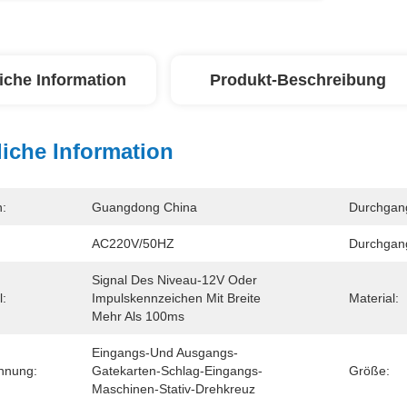
iche Information
Produkt-Beschreibung
iche Information
n:
Guangdong China
Durchgang
AC220V/50HZ
Durchgang
Signal Des Niveau-12V Oder 
l:
Impulskennzeichen Mit Breite 
Material:
Mehr Als 100ms
Eingangs-Und Ausgangs-
hnung:
Gatekarten-Schlag-Eingangs-
Größe:
Maschinen-Stativ-Drehkreuz