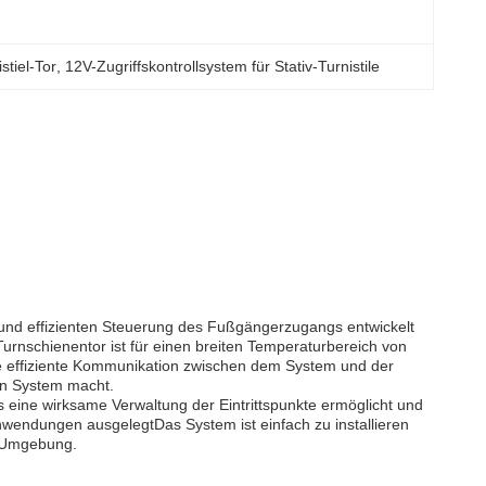
stiel-Tor
, 
12V-Zugriffskontrollsystem für Stativ-Turnistile
en und effizienten Steuerung des Fußgängerzugangs entwickelt
urnschienentor ist für einen breiten Temperaturbereich von
e effiziente Kommunikation zwischen dem System und der
en System macht.
as eine wirksame Verwaltung der Eintrittspunkte ermöglicht und
 Anwendungen ausgelegtDas System ist einfach zu installieren
e Umgebung.