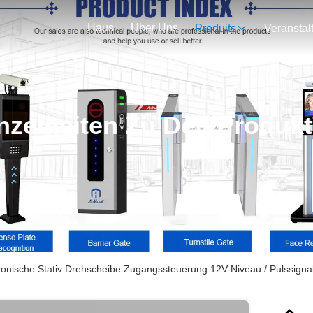
Haus
Über Uns
Produits
nzelheiten Zu Den Produk
tronische Stativ Drehscheibe Zugangssteuerung 12V-Niveau / Pulssigna