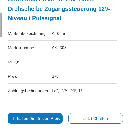
Drehscheibe Zugangssteuerung 12V-
Niveau / Pulssignal
Markenbezeichnung:
AnKuai
Modellnummer:
AKT303
MOQ:
1
Preis:
278
Zahlungsbedingungen:
L/C, D/A, D/P, T/T
Erhalten Sie Besten Preis
Jetzt Chatten