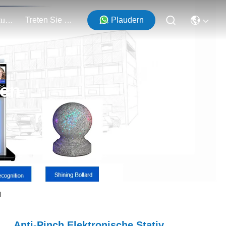
Treten Sie Mit Uns In Verbindung
Plaudern
Veranstaltungen
ten
l
Anti-Pinch Elektronische Stativ