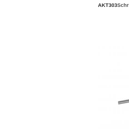
AKT303
Schr