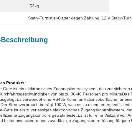
53kg
Stativ-Turnistiel-Gatter gegen Zählung
, 
12 V Stativ-Turni
-Beschreibung
es Produkts:
ile Gate ist ein elektronisches Zugangskontrollsystem, das zur sicher
Durchfahrtsgeschwindigkeit von bis zu 30-40 Personen pro MinuteDas T
ausgelegt.Es verwendet eine RS485-Kommunikationsoberfläche für ein
Der Stromverbrauch beträgt 100 W, was es zu einem energieeffizient
ile-Gate ist ein zuverlässiges elektronisches Zugangskontrollsystem, d
effiziente Zugangskontrolle gewährleistet.Es ist für eine Vielzahl von
d bietet eine sichere und zuverlässige Zugangskontrolllösung für jed