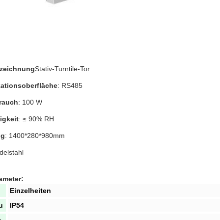
zeichnung
Stativ-Turntile-Tor
tionsoberfläche
: RS485
rauch
: 100 W
igkeit
: ≤ 90% RH
ng
: 1400*280*980mm
delstahl
ameter:
Einzelheiten
u
IP54