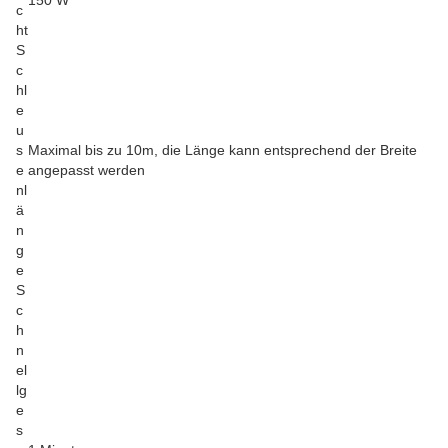
c
ht
S
c
hl
e
u
s
Maximal bis zu 10m, die Länge kann entsprechend der Breite
e
angepasst werden
nl
ä
n
g
e
S
c
h
n
el
lg
e
s