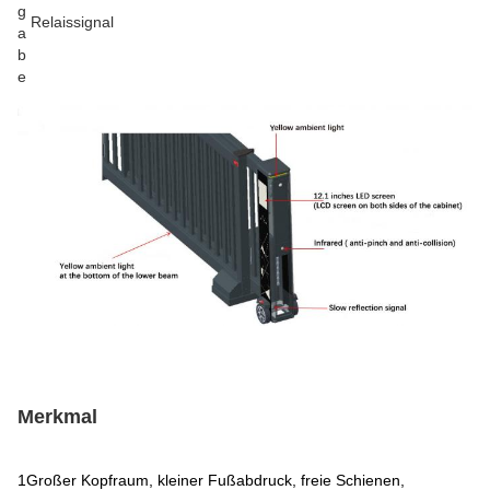
g
Relaissignal
a
b
e
Merkmal
1Großer Kopfraum, kleiner Fußabdruck, freie Schienen,