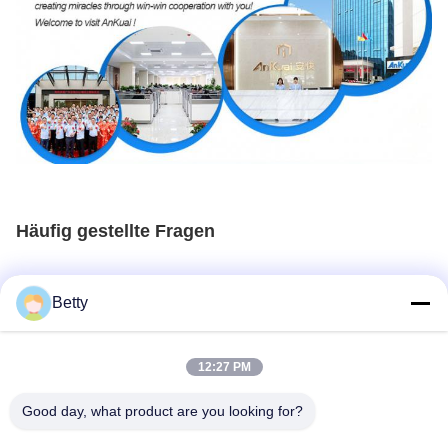
Häufig gestellte Fragen
1Was ist die Stärke Ihres Unternehmens in diesem Bereich?
Betty
Wir sind eine der größten Führungskräfte in diesem Bereich. Wir
sind eine ISO-zugelassene Fabrik, mit einer Fläche von über
50.000 Quadratmetern, mit 130+ nationalen Patenten.Wir haben
ein starkes F&E-Team mit mehr als 30 professionellen F&E-
12:27 PM
MitarbeiternBis jetzt haben wir 76 Distributoren und mehrere Sup-
Unternehmen in China und mehr als 50 Distributoren auf der
ganzen Welt.
Good day, what product are you looking for?
2Wie garantieren Sie die Qualität Ihrer