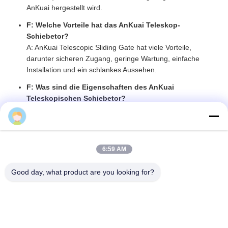
AnKuai hergestellt wird.
F: Welche Vorteile hat das AnKuai Teleskop-
Schiebetor?
A: AnKuai Telescopic Sliding Gate hat viele Vorteile,
darunter sicheren Zugang, geringe Wartung, einfache
Installation und ein schlankes Aussehen.
F: Was sind die Eigenschaften des AnKuai
Teleskopischen Schiebetor?
A: AnKuai Telescopic Sliding Gate verfügt über einen
Betty
robusten Stahlrahmen, eine verstellbare Schiebetür und ein
verstellbares Schließsystem.
F: Was ist die Garantie für AnKuai Telescopic Sliding
6:59 AM
Gate?
A: AnKuai Teleskop Schiebetor ist mit einer einjährigen
Good day, what product are you looking for?
begrenzten Garantie ausgestattet.
F: Wie installiere ich das AnKuai Telescopic Sliding
Gate?
A: Das AnKuai Telescopic Sliding Gate ist einfach zu