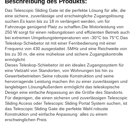
Beschreibung des Produkts:
Das Telescopic Sliding Gate ist die perfekte Lösung für alle, die
eine sichere, zuverlässige und erschwingliche Zugangslösung
suchen.Es kann bis zu 18 m verlängert werden, um für
Fahrzeuge genügend Platz zu schaffen.Die Motorleistung von
250 W sorgt für einen reibungslosen und effizienten Betrieb auch
bei extremen Umgebungstemperaturen von -30°C bis 75°C.Das
Teleskop-Schiebetor ist mit einer Fernbedienung mit einer
Frequenz von 430 ausgestattet..5MHz und eine Reichweite von
bis zu 30 m, die eine mühelose und sichere Zugangskontrolle
ermöglicht.
Dieses Teleskop-Schiebetor ist ein ideales Zugangssystem für
eine Vielzahl von Standorten, von Wohnungen bis hin zu
Gewerbebetrieben.Seine robuste Konstruktion und seine
hervorragende Leistung machen ihn zu einer zuverlässigen und
langlebigen LösungAußerdem ermöglicht das teleskopische
Design eine einfache Anpassung an die Größe des Standorts.
Für diejenigen, die einen sicheren und zuverlässigen Telescopic
Sliding Access oder Telescopic Sliding Portal System suchen, ist
das Telescopic Sliding Gate die perfekte Wahl.robuste
Konstruktion und einfache Anpassung ̇ alles zu einem
erschwinglichen Preis.