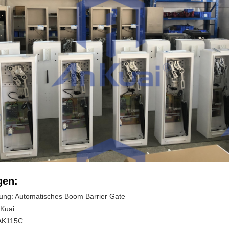
en:
ung: Automatisches Boom Barrier Gate
Kuai
AK115C