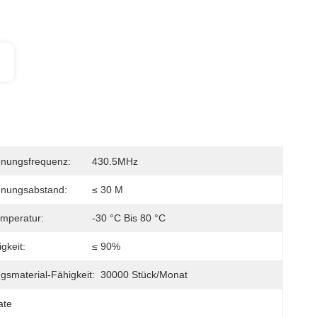
enungsfrequenz:
430.5MHz
enungsabstand:
≤ 30 M
emperatur:
-30 °C Bis 80 °C
igkeit:
≤ 90%
gsmaterial-Fähigkeit:
30000 Stück/Monat
ate