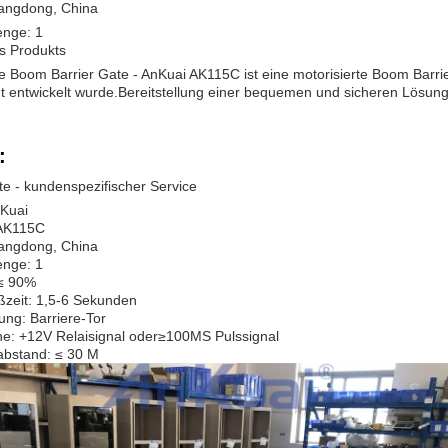
uangdong, China
enge: 1
s Produkts
 Boom Barrier Gate - AnKuai AK115C ist eine motorisierte Boom Barrie
entwickelt wurde.Bereitstellung einer bequemen und sicheren Lösun
:
e - kundenspezifischer Service
Kuai
AK115C
uangdong, China
enge: 1
 ≤ 90%
ßzeit: 1,5-6 Sekunden
ng: Barriere-Tor
he: +12V Relaisignal oder≥100MS Pulssignal
bstand: ≤ 30 M