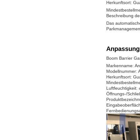
Herkunftsort: G
Mindestbestellm
Beschreibung de
Das automatische
Parkmanagement 
Anpassung
Boom Barrier Gat
Markenname: An
Modellnummer: 
Herkunftsort: G
Mindestbestellm
Luftfeuchtigkeit:
Öffnungs-/Schlie
Produktbezeichnu
Eingabeoberfläc
Fernbedienungsa