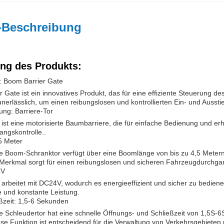
-Beschreibung
ng des Produkts:
: Boom Barrier Gate
 Gate ist ein innovatives Produkt, das für eine effiziente Steuerung 
 unerlässlich, um einen reibungslosen und kontrollierten Ein- und Auss
ng: Barriere-Tor
ist eine motorisierte Baumbarriere, die für einfache Bedienung und erh
ngskontrolle..
5 Meter
 Boom-Schranktor verfügt über eine Boomlänge von bis zu 4,5 Metern
Merkmal sorgt für einen reibungslosen und sicheren Fahrzeugdurchga
4V
arbeitet mit DC24V, wodurch es energieeffizient und sicher zu bedienen
le und konstante Leistung.
ßzeit: 1,5-6 Sekunden
 Schleudertor hat eine schnelle Öffnungs- und Schließzeit von 1,5S-6
ese Funktion ist entscheidend für die Verwaltung von Verkehrsgebieten