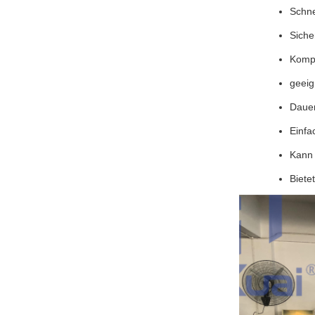
Schne
Siche
Kompa
geeig
Dauer
Einfa
Kann 
Biete