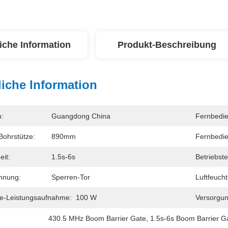
iche Information
Produkt-Beschreibung
iche Information
n:
Guangdong China
Fernbedi
Bohrstütze:
890mm
Fernbedi
eit:
1.5s-6s
Betriebst
hnung:
Sperren-Tor
Luftfeucht
ke-Leistungsaufnahme:
100 W
Versorgun
430.5 MHz Boom Barrier Gate
, 
1.5s-6s Boom Barrier G