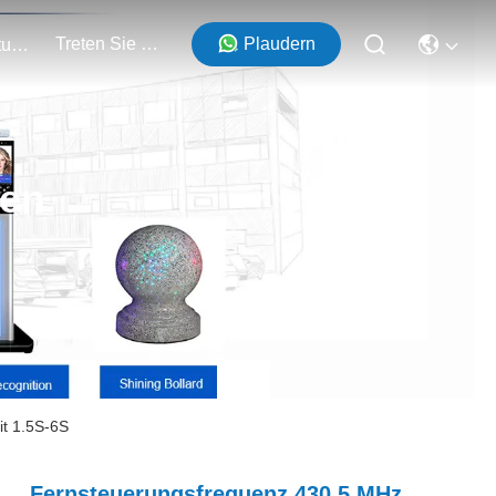
Treten Sie Mit Uns In Verbindung
Plaudern
Veranstaltungen
ten
it 1.5S-6S
Fernsteuerungsfrequenz 430,5 MHz