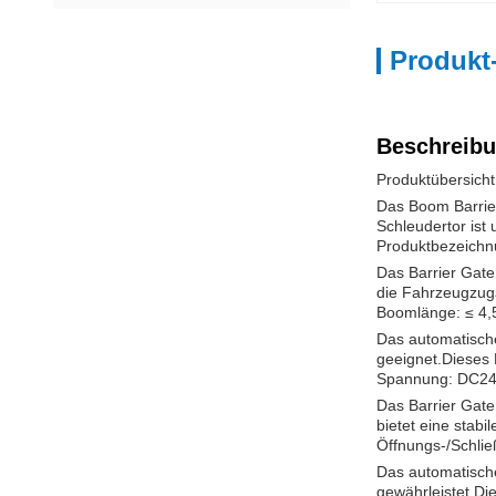
Produkt
Beschreibu
Produktübersicht
Das Boom Barrier
Schleudertor ist
Produktbezeichnu
Das Barrier Gate 
die Fahrzeugzuga
Boomlänge: ≤ 4,
Das automatische
geeignet.Dieses 
Spannung: DC2
Das Barrier Gate 
bietet eine stabi
Öffnungs-/Schlie
Das automatische
gewährleistet.Di