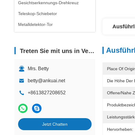
Gesichtserkennungs-Drehkreuz
Teleskop-Schiebetor
Metalldetektor-Tor
Ausführl
Ausführl
Treten Sie mit uns in Verbindung
Mrs. Betty
Place Of Origi
betty@ankuai.net
Die Höhe Der 
+8613827208652
Offene/nahe Z
Produktbezeic
Leistungsstär
Jetzt Chatten
Hervorheben: