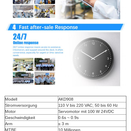
Modell
AKD908
Stromversorgung
110 V bis 220 VAC; 50 bis 60 Hz
Motor
Servomotor mit 100 W 24VDC
Geschwindigkeit
0.6s ~ 0.9s
Arm
≤ 3 m
MTBF
10 Millionen