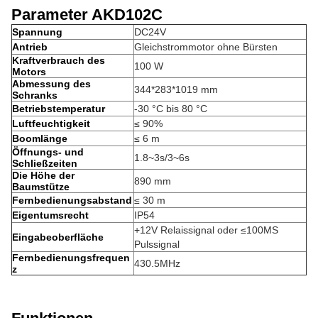
Parameter AKD102C
Spannung
DC24V
Antrieb
Gleichstrommotor ohne Bürsten
Kraftverbrauch des
100 W
Motors
Abmessung des
344*283*1019 mm
Schranks
Betriebstemperatur
-30 °C bis 80 °C
Luftfeuchtigkeit
≤ 90%
Boomlänge
≤ 6 m
Öffnungs- und
1.8~3s/3~6s
Schließzeiten
Die Höhe der
890 mm
Baumstütze
Fernbedienungsabstand
≤ 30 m
Eigentumsrecht
IP54
+12V Relaissignal oder ≤100MS
Eingabeoberfläche
Pulssignal
Fernbedienungsfrequen
430.5MHz
z