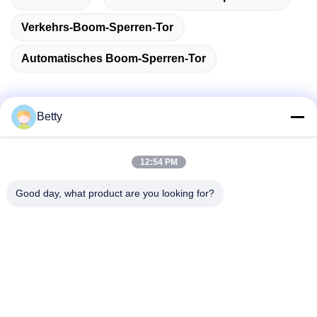
Verkehrs-Boom-Sperren-Tor
Automatisches Boom-Sperren-Tor
Betty
Schnelle Kontaktaufnahme
12:54 PM
Adresse
Good day, what product are you looking for?
Nr. 106-, Südstraße Tangtian, Tangxia-Stadt, Dongguan,
Guangdong, China
Telefon:
86--13827208652
E-Mail
betty@ankuai.net