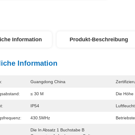
iche Information
Produkt-Beschreibung
iche Information
n:
Guangdong China
Zertifizier
gsabstand:
≤ 30 M
Die Höhe 
t:
IP54
Luftfeucht
sfrequenz:
430.5MHz
Betriebst
Die In Absatz 1 Buchstabe B 