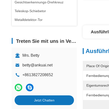
Gesichtserkennungs-Drehkreuz
Teleskop-Schiebetor
Metalldetektor-Tor
Ausführl
Treten Sie mit uns in Verbindung
Ausführl
Mrs. Betty
betty@ankuai.net
Place Of Origi
+8613827208652
Fernbedienun
Eigentumsrech
Fernbedienung
Jetzt Chatten