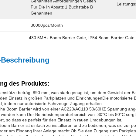
Genannten Anforderungen Gelten 
Leistungs
Für Die In Absatz 1 Buchstabe B 
Genannten
30000pcs/month
430.5MHz Boom Barrier Gate
, 
IP54 Boom Barrier Gate
-Beschreibung
ng des Produkts:
umstütze beträgt 890 mm, was stark genug ist, um dem Gewicht der Ba
r den Einsatz in großen Parkplätzen und EinrichtungenDie motorisierte 
rd, indem nur autorisierte Fahrzeuge Zugang erhalten.
he Boom Barrier wird von einer AC220/AC110 50/60HZ Spannung angetri
t werden kann.Der Betriebstemperaturbereich von -30°C bis 80°C sorgt 
ert, so dass es perfekt für den Einsatz in rauen Umgebungen ist.
Boom Barrier ist einfach zu installieren und zu bedienen, was sie zur 
oder am Eingang Ihrer Anlage macht.Ob Sie den Zugang zum Parkplatz 