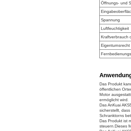
Öffnungs- und S
Eingabeoberflä
Spannung
Luftfeuchtigkeit
Kraftverbrauch 
Eigentumsrecht
Fernbedienungs
Anwendung
Das Produkt kann
öffentlichen Orte
Motor ausgestat
ermöglicht wird.
Das AnKuai AKS58
sicherstellt, da
Schranktorns bet
Das Produkt ist 
steuern.Dieses M