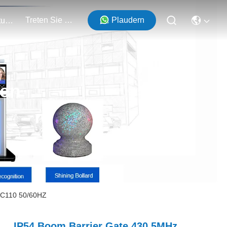
Treten Sie Mit Uns In Verbindung
Plaudern
Veranstaltungen
ten
AC110 50/60HZ
IP54 Boom Barrier Gate 430.5MHz