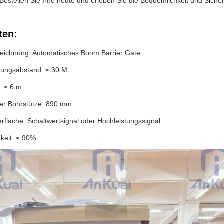
Bestellen Sie Ihre heute und erleben Sie die Bequemlichkeit und Sicher
ten:
eichnung: Automatisches Boom Barrier Gate
ungsabstand: ≤ 30 M
: ≤ 6 m
er Bohrstütze: 890 mm
rfläche: Schaltwertsignal oder Hochleistungssignal
gkeit: ≤ 90%