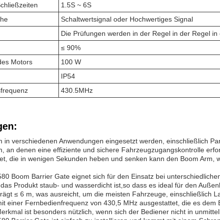
chließzeiten
1.5S ~ 6S
che
Schaltwertsignal oder Hochwertiges Signal
Die Prüfungen werden in der Regel in der Regel in
≤ 90%
des Motors
100 W
IP54
frequenz
430.5MHz
en:
 in verschiedenen Anwendungen eingesetzt werden, einschließlich Par
n, an denen eine effiziente und sichere Fahrzeugzugangskontrolle erford
tet, die in wenigen Sekunden heben und senken kann den Boom Arm, w
0 Boom Barrier Gate eignet sich für den Einsatz bei unterschiedliche
ss das Produkt staub- und wasserdicht ist,so dass es ideal für den Au
rägt ≤ 6 m, was ausreicht, um die meisten Fahrzeuge, einschließlich
mit einer Fernbedienfrequenz von 430,5 MHz ausgestattet, die es dem 
erkmal ist besonders nützlich, wenn sich der Bediener nicht in unmitt