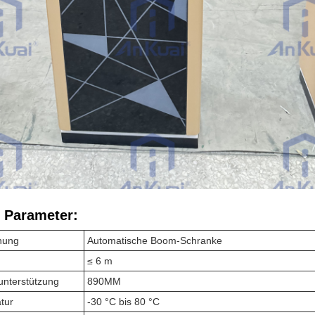
 Parameter:
nung
Automatische Boom-Schranke
≤ 6 m
nterstützung
890MM
tur
-30 °C bis 80 °C