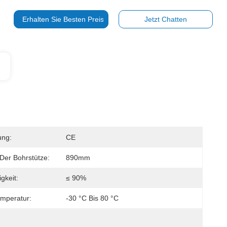
Erhalten Sie Besten Preis
Jetzt Chatten
ung:
CE
Der Bohrstütze:
890mm
igkeit:
≤ 90%
emperatur:
-30 °C Bis 80 °C