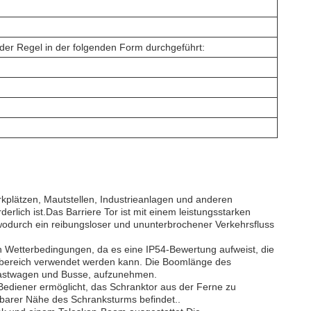
 der Regel in der folgenden Form durchgeführt:
kplätzen, Mautstellen, Industrieanlagen und anderen
erlich ist.Das Barriere Tor ist mit einem leistungsstarken
odurch ein reibungsloser und ununterbrochener Verkehrsfluss
n Wetterbedingungen, da es eine IP54-Bewertung aufweist, die
ßenbereich verwendet werden kann. Die Boomlänge des
 Lastwagen und Busse, aufzunehmen.
Bediener ermöglicht, das Schranktor aus der Ferne zu
elbarer Nähe des Schranksturms befindet..