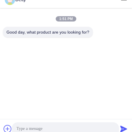
Schnelle Kontaktaufnahme
1:51 PM
Adresse
Nr. 106-, Südstraße Tangtian, Tangxia-Stadt, Dongguan,
Good day, what product are you looking for?
Guangdong, China
Telefon:
86--13827208652
E-Mail
betty@ankuai.net
Datenschutz-Bestimmungen
|
Sitemap
| Gute Qualität Chinas
Drehkreuz mit Klappensperre Lieferant. Copyright-© 2023-2026
Guangdong Ankuai Intelligent Technology Co., Ltd. . Alle Rechte