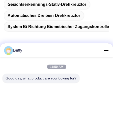
Gesichtserkennungs-Stativ-Drehkreuztor
Automatisches Dreibein-Drehkreuztor
System Bi-Richtung Biometrischer Zugangskontrolle
Betty
Schnelle Kontaktaufnahme
11:50 AM
Adresse
Nr. 106-, Südstraße Tangtian, Tangxia-Stadt, Dongguan,
Good day, what product are you looking for?
Guangdong, China
Telefon:
86--13827208652
E-Mail