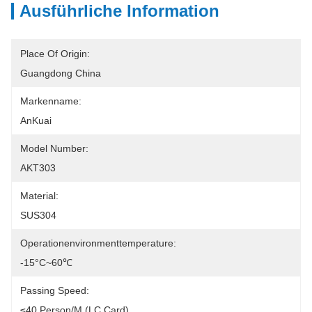
Ausführliche Information
Place Of Origin:
Guangdong China
Markenname:
AnKuai
Model Number:
AKT303
Material:
SUS304
Operationenvironmenttemperature:
-15°C~60℃
Passing Speed:
≤40 Person/m (lC Card)