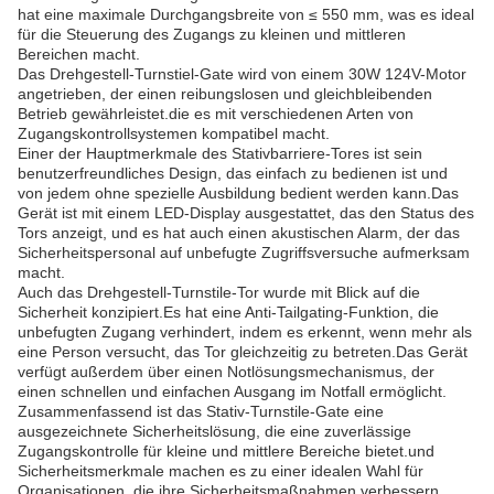
hat eine maximale Durchgangsbreite von ≤ 550 mm, was es ideal
für die Steuerung des Zugangs zu kleinen und mittleren
Bereichen macht.
Das Drehgestell-Turnstiel-Gate wird von einem 30W 124V-Motor
angetrieben, der einen reibungslosen und gleichbleibenden
Betrieb gewährleistet.die es mit verschiedenen Arten von
Zugangskontrollsystemen kompatibel macht.
Einer der Hauptmerkmale des Stativbarriere-Tores ist sein
benutzerfreundliches Design, das einfach zu bedienen ist und
von jedem ohne spezielle Ausbildung bedient werden kann.Das
Gerät ist mit einem LED-Display ausgestattet, das den Status des
Tors anzeigt, und es hat auch einen akustischen Alarm, der das
Sicherheitspersonal auf unbefugte Zugriffsversuche aufmerksam
macht.
Auch das Drehgestell-Turnstile-Tor wurde mit Blick auf die
Sicherheit konzipiert.Es hat eine Anti-Tailgating-Funktion, die
unbefugten Zugang verhindert, indem es erkennt, wenn mehr als
eine Person versucht, das Tor gleichzeitig zu betreten.Das Gerät
verfügt außerdem über einen Notlösungsmechanismus, der
einen schnellen und einfachen Ausgang im Notfall ermöglicht.
Zusammenfassend ist das Stativ-Turnstile-Gate eine
ausgezeichnete Sicherheitslösung, die eine zuverlässige
Zugangskontrolle für kleine und mittlere Bereiche bietet.und
Sicherheitsmerkmale machen es zu einer idealen Wahl für
Organisationen, die ihre Sicherheitsmaßnahmen verbessern