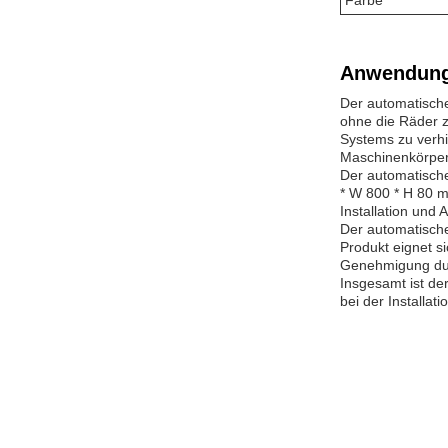
Farbe
Anwendung
Der automatische
ohne die Räder z
Systems zu verhi
Maschinenkörper 
Der automatische
* W 800 * H 80 m
Installation und
Der automatische
Produkt eignet s
Genehmigung dur
Insgesamt ist de
bei der Installat