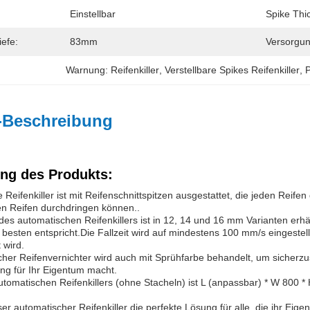
Einstellbar
Spike Thi
iefe:
83mm
Versorgun
Warnung: Reifenkiller
, 
Verstellbare Spikes Reifenkiller
, 
P
-Beschreibung
ng des Produkts:
Reifenkiller ist mit Reifenschnittspitzen ausgestattet, die jeden Reif
en Reifen durchdringen können..
des automatischen Reifenkillers ist in 12, 14 und 16 mm Varianten erhä
besten entspricht.Die Fallzeit wird auf mindestens 100 mm/s eingestel
 wird.
her Reifenvernichter wird auch mit Sprühfarbe behandelt, um sicherzust
ng für Ihr Eigentum macht.
tomatischen Reifenkillers (ohne Stacheln) ist L (anpassbar) * W 800 * 
ser automatischer Reifenkiller die perfekte Lösung für alle, die ihr 