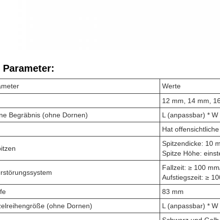
 Parameter:
ameter
Werte
12 mm, 14 mm, 1
hne Begräbnis (ohne Dornen)
L (anpassbar) * W
Hat offensichtlic
Spitzendicke: 10
itzen
Spitze Höhe: einst
Fallzeit: ≥ 100 mm
rstörungssystem
Aufstiegszeit: ≥ 1
fe
83 mm
zelreihengröße (ohne Dornen)
L (anpassbar) * W