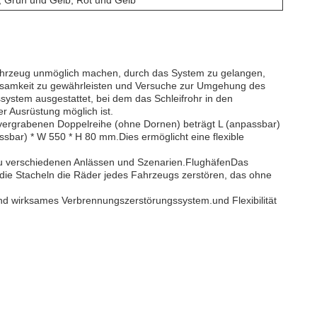
 Grün und Gelb, Rot und Gelb
 Fahrzeug unmöglich machen, durch das System zu gelangen,
rksamkeit zu gewährleisten und Versuche zur Umgehung des
ystem ausgestattet, bei dem das Schleifrohr in den
r Ausrüstung möglich ist.
t vergrabenen Doppelreihe (ohne Dornen) beträgt L (anpassbar)
sbar) * W 550 * H 80 mm.Dies ermöglicht eine flexible
s zu verschiedenen Anlässen und Szenarien.FlughäfenDas
die Stacheln die Räder jedes Fahrzeugs zerstören, das ohne
 und wirksames Verbrennungszerstörungssystem.und Flexibilität