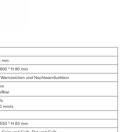
6 mm
 800 * H 80 mm
he Warnzeichen und Nachtwarnfunktion
 mm
ellbar
/s
00 mm/s
 550 * H 83 mm