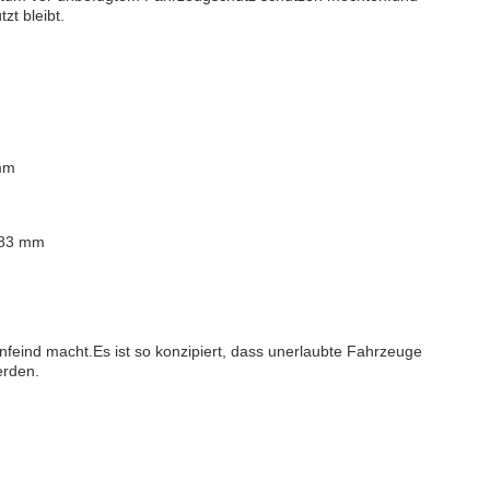
zt bleibt.
 mm
 83 mm
enfeind macht.Es ist so konzipiert, dass unerlaubte Fahrzeuge
erden.