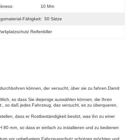
ckness:
10 Mm
gsmaterial-Fähigkeit:
50 Sätze
arkplatzschutz Reifenkiller
en durchbohren können, der versucht, über sie zu fahren.Damit
ltlich, so dass Sie diejenige auswählen können, die Ihren
lt., so daß jedes Fahrzeug, das versucht, es zu überqueren,
ellen, dass er Rostbeständigkeit besitzt, was ihn zu einer
H 80 mm, so dass er einfach zu installieren und zu bedienen
Eigentum vor unbefugtem Fahrzeugschutz schützen möchten.und