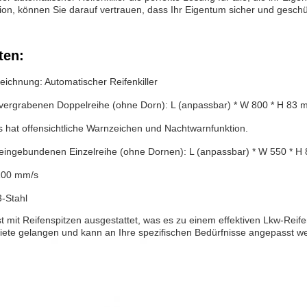
tion, können Sie darauf vertrauen, dass Ihr Eigentum sicher und geschüt
ten:
eichnung: Automatischer Reifenkiller
vergrabenen Doppelreihe (ohne Dorn): L (anpassbar) * W 800 * H 83
s hat offensichtliche Warnzeichen und Nachtwarnfunktion.
eingebundenen Einzelreihe (ohne Dornen): L (anpassbar) * W 550 * H
 100 mm/s
3-Stahl
st mit Reifenspitzen ausgestattet, was es zu einem effektiven Lkw-Reif
biete gelangen und kann an Ihre spezifischen Bedürfnisse angepasst w