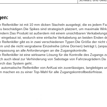
Schwarz und Gelb,
en:
 Reifenkiller ist mit 10 mm dicken Stacheln ausgelegt, die es jedem
u beschädigen.Die Spikes sind strategisch platziert, um maximale Wi
ndern.Das Produkt ist außerdem mit einem unsichtbaren Verkabelungss
eingebaut ist, wodurch eine einfache Verkabelung an beiden Enden de
 Reifenkiller gibt es in zwei verschiedenen Typen:Die Größe der nich
m und die nicht vergrabene Einzelreihe (ohne Dornen) beträgt L (anpas
 Anpassung an alle Anforderungen an die Zugangskontrolle.
 Reifenkiller ist eine wirksame Lösung für die Kontrolle des Zugang
ich auch ideal zur Verhinderung von Sabotage von Fahrzeugrädern.Da 
ch das System geht..
r automatische Reifenkiller von AnKuai ein zuverlässiges, langlebiges
ion machen es zu einer Top-Wahl für alle Zugangskontrollbedürfnisse.