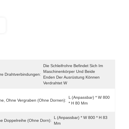
Die Schleifrohre Befindet Sich Im 
Maschinenkörper Und Beide 
re Drahtverbindungen:
Enden Der Ausrüstung Können 
Verdrahtet W
L (anpassbar) * W 800 
he, Ohne Vergraben (ohne Dornen):
* H 80 Mm
L (anpassbar) * W 800 * H 83 
e Doppelreihe (ohne Dorn):
Mm