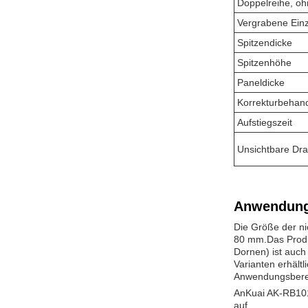
Doppelreihe, o
Vergrabene Ein
Spitzendicke
Spitzenhöhe
Paneldicke
Korrekturbehan
Aufstiegszeit
Unsichtbare Dr
Anwendung
Die Größe der ni
80 mm.Das Produ
Dornen) ist auch
Varianten erhält
Anwendungsbere
AnKuai AK-RB101 A
auf