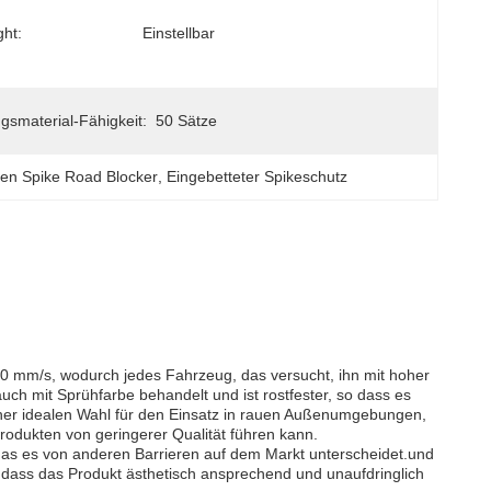
ght:
Einstellbar
gsmaterial-Fähigkeit:
50 Sätze
hen Spike Road Blocker
, 
Eingebetteter Spikeschutz
00 mm/s, wodurch jedes Fahrzeug, das versucht, ihn mit hoher
uch mit Sprühfarbe behandelt und ist rostfester, so dass es
ner idealen Wahl für den Einsatz in rauen Außenumgebungen,
odukten von geringerer Qualität führen kann.
das es von anderen Barrieren auf dem Markt unterscheidet.und
dass das Produkt ästhetisch ansprechend und unaufdringlich