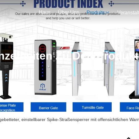
Haus
Über Uns
Produits
nzelheiten Zu Den Produk
gebetteter, einstellbarer Spike-Straßensperrer mit offensichtlichen Wa