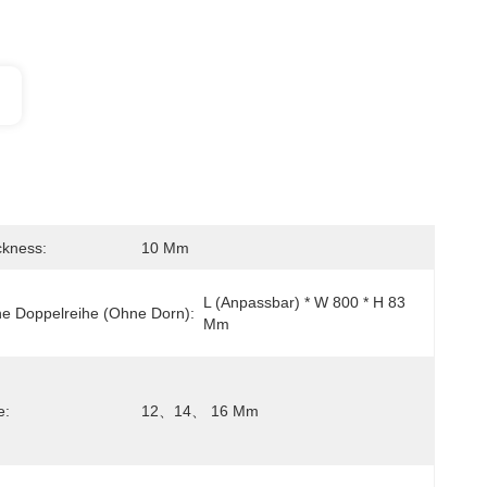
ckness:
10 Mm
L (anpassbar) * W 800 * H 83 
e Doppelreihe (ohne Dorn):
Mm
e:
12、14、 16 Mm