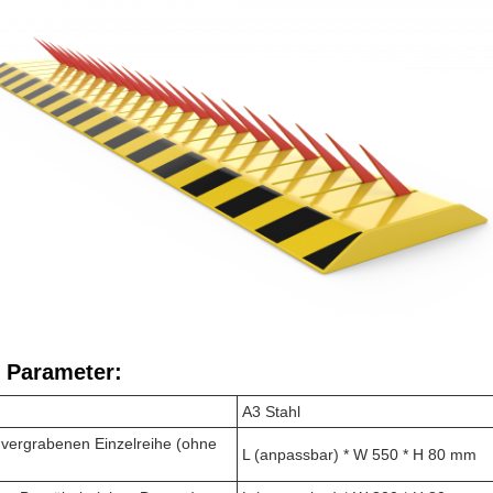
 Parameter:
A3 Stahl
 vergrabenen Einzelreihe (ohne
L (anpassbar) * W 550 * H 80 mm