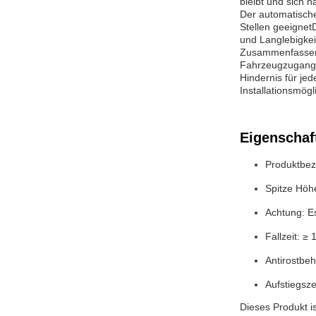
bleibt und sich n
Der automatische 
Stellen geeignet
und Langlebigkei
Zusammenfassend 
Fahrzeugzugang 
Hindernis für je
Installationsmög
Eigenschaf
Produktbez
Spitze Höhe
Achtung: E
Fallzeit: ≥
Antirostbeh
Aufstiegsze
Dieses Produkt i