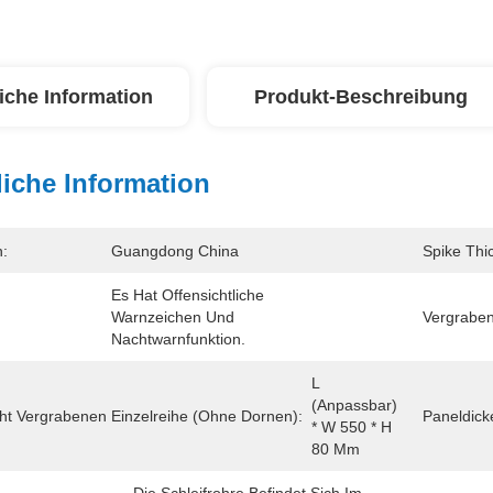
iche Information
Produkt-Beschreibung
iche Information
n:
Guangdong China
Spike Thi
Es Hat Offensichtliche 
Warnzeichen Und 
Vergraben
Nachtwarnfunktion.
L 
(anpassbar) 
ht Vergrabenen Einzelreihe (ohne Dornen):
Paneldick
* W 550 * H 
80 Mm