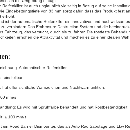
ahtlos in die Umgebung einfügt.
Reifenkiller ist auch unglaublich vielseitig in Bezug auf seine Installa
Die Eingebettungstiefe von 83 mm sorgt dafür, dass das Produkt fest an
t erhöht.
ist der automatische Reifenkiller ein innovatives und hochwirksame
zu verhindern.Das Embrasure Destruction System und die beeindruck
des Fahrzeug, das versucht, durch sie zu fahren.Die rostfeste Behandlu
lichkeiten erhöhen die Attraktivität und machen es zu einer idealen Wa
ten:
eichnung: Automatischer Reifenkiller
: einstellbar
s hat offensichtliche Warnzeichen und Nachtwarnfunktion.
 100 mm/s
andlung: Es wird mit Sprühfarbe behandelt und hat Rostbeständigkeit.
it: ≥ 100 mm/s
st ein Road Barrier Dismounter, das als Auto Rad Sabotage und Lkw Rei