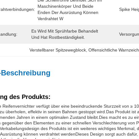
Die Schleifrohre Befindet Sich Im 
Maschinenkörper Und Beide 
rahtverbindungen:
Spike Hei
Enden Der Ausrüstung Können 
Verdrahtet W
Es Wird Mit Sprühfarbe Behandelt 
andlung:
Versorgun
Und Hat Rostbeständigkeit.
Verstellbarer Spitzewegblock
, 
Offensichtliche Warnzeic
-Beschreibung
ng des Produkts:
 Reifenvernichter verfügt über eine beeindruckende Sturzzeit von ≥ 1
zu überholen, effektiv in seinen Bahnen gestoppt wird.Das Produkt ist a
enden Jahren in einem optimalen Zustand bleibt.Dies macht es zu ei
n gegenüber den Elementen zu einer schnellen Verschlechterung von Pr
Verkabelungsdesign des Produkts ist ein weiteres wichtiges Merkmal, 
Ausrüstung können verdrahtet werdenDieses Design sorgt auch dafür, 