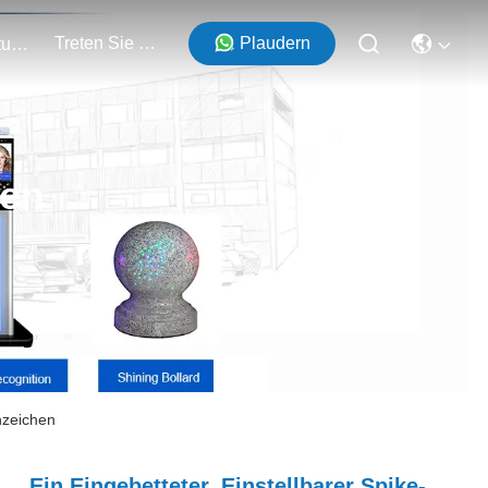
Treten Sie Mit Uns In Verbindung
Plaudern
Veranstaltungen
ten
rnzeichen
Ein Eingebetteter, Einstellbarer Spike-