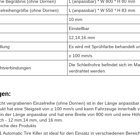
hne Begräbnis (ohne Dornen)
L (anpassbar) * W 800 * H 80 mm
zelreihengröße (ohne Dornen)
L (anpassbar) * W 550 * H 83 mm
10 mm
Einstellbar
12,14,16 mm
dlung
Es wird mit Sprühfarbe behandelt un
≥ 100 mm/s
Die Schleifrohre befindet sich im 
ahtverbindungen
verdrahtet werden.
en:
cht vergrabenen Einzelreihe (ohne Dornen) ist in der Länge anpassba
kt hat eine Steigzeit von ≥ 100 mm/s und kann Fahrzeuge innerhalb 
 in der Länge anpassbar und hat eine Breite von 800 mm und eine Höhe
lich - 12 mm,14 mm, und 16 mm.
iche des Produkts
utomatic Tire Killer ist ideal für den Einsatz in verschiedenen Bereich