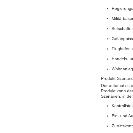
Regierung
Militärbas
Botschafte
Gefängniss
Flughäfen 
Handels- u
Wohnanlag
Produkt-Szenari
Der automatische
Produkt kann den
Szenarien, in de
Kontrollste
Ein- und Au
Zutrittsko