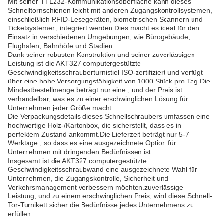
Mit seiner TTL232-Kommunikationsoberfläche kann dieses
Schnelltornschienen leicht mit anderen Zugangskontrollsystemen,
einschließlich RFID-Lesegeräten, biometrischen Scannern und
Ticketsystemen, integriert werden.Dies macht es ideal für den
Einsatz in verschiedenen Umgebungen, wie Bürogebäude,
Flughäfen, Bahnhöfe und Stadien.
Dank seiner robusten Konstruktion und seiner zuverlässigen
Leistung ist die AKT327 computergestützte
Geschwindigkeitsschrauberturnistiel ISO-zertifiziert und verfügt
über eine hohe Versorgungsfähigkeit von 1000 Stück pro Tag.Die
Mindestbestellmenge beträgt nur eine., und der Preis ist
verhandelbar, was es zu einer erschwinglichen Lösung für
Unternehmen jeder Größe macht.
Die Verpackungsdetails dieses Schnellschraubers umfassen eine
hochwertige Holz-/Kartonbox, die sicherstellt, dass es in
perfektem Zustand ankommt.Die Lieferzeit beträgt nur 5-7
Werktage., so dass es eine ausgezeichnete Option für
Unternehmen mit dringenden Bedürfnissen ist.
Insgesamt ist die AKT327 computergestützte
Geschwindigkeitsschraubwand eine ausgezeichnete Wahl für
Unternehmen, die Zugangskontrolle, Sicherheit und
Verkehrsmanagement verbessern möchten.zuverlässige
Leistung, und zu einem erschwinglichen Preis, wird diese Schnell-
Tor-Turnikett sicher die Bedürfnisse jedes Unternehmens zu
erfüllen.