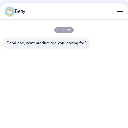
Betty
Schnelle Kontaktaufnahme
8:03 PM
Adresse
Nr. 106-, Südstraße Tangtian, Tangxia-Stadt, Dongguan,
Good day, what product are you looking for?
Guangdong, China
Telefon:
86--13827208652
E-Mail
betty@ankuai.net
Datenschutz-Bestimmungen
|
Sitemap
| Gute Qualität Chinas
Drehkreuz mit Klappensperre Lieferant. Copyright-© 2023-2026